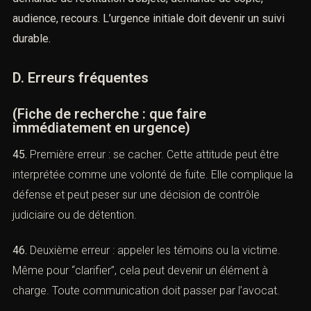
43.
LES OCCURRENCES PROTÈGENT.
Si le client s’est présenté volontairement, cela démontre
l’absence de fuite. Mais si l’avocat a demandé une date,
cela démontre la coopération. Alors si le client a fourni
une adresse, un emploi et des garanties, cela peut peser
sur la suite.
44.Les occurrences évitent aussi les oublis : délai
d’appel, convocation, contrôle judiciaire, obligation de
pointage, demande de restitution d’objets, demande de
copie, audience, recours. L’urgence initiale doit devenir
un suivi durable.
D. Erreurs fréquentes
(Fiche de recherche : que faire