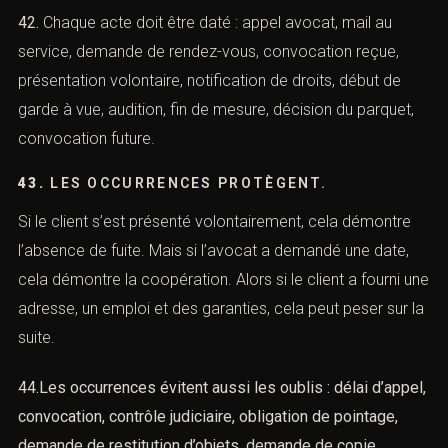
(Fiche de recherche : que faire
immédiatement en urgence)
41.
L’occurrence est l’outil essentiel. La première
occurrence est l’information : qui a dit que la personne
est recherchée ? quand ? comment ? La deuxième est
la vérification : service contacté, réponse, date, nom. La
troisième est l’action : présentation, convocation, garde
à vue, audition.
42.
Chaque acte doit être daté : appel avocat, mail au
service, demande de rendez-vous, convocation reçue,
présentation volontaire, notification de droits, début de
garde à vue, audition, fin de mesure, décision du parquet,
convocation future.