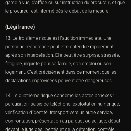
seul un officier de police judiciaire peut placer une
personne en garde à vue, d’office ou sur instruction du
procureur, et que le procureur est informé dès le début
de la mesure.
(
Légifrance
)
13.
Le troisième risque est l’audition immédiate. Une
personne recherchée peut être entendue rapidement
après son interpellation. Elle peut être surprise, stressée,
fatiguée, inquiète pour sa famille, son emploi ou son
rendre rendez-vous
logement. C’est précisément dans ce moment que les
déclarations improvisées peuvent être dangereuses.
14.
Le quatrième risque concerne les actes annexes :
perquisition, saisie de téléphone, exploitation numérique,
us recherchez un avocat spécialisé en droit pénal ? Laissez-n
vérification d’identité, transport vers un autre service,