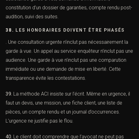
être recherché ; il faut identifier le cadre ; il ne faut pas
fuir ; il faut éviter tout contact avec les personnes du
dossier ; il faut préparer les garanties ; il faut organiser
l’assistance de l’avocat ; il faut prévoir une garde à vue
possible.
37.
La conversion ACI transforme cette inquiétude en
mission claire : consultation urgence, appel au service
enquêteur, préparation de présentation volontaire,
assistance garde à vue, demande d’information,
constitution d’un dossier de garanties, compte rendu
post-audition, suivi des suites.
38.
LES HONORAIRES DOIVENT ÊTRE PHASÉS
. Une consultation urgente n’inclut pas nécessairement la
garde à vue. Un appel au service enquêteur n’inclut pas