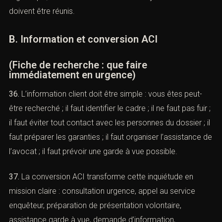
(
Légifrance
) Cette formalité doit être contrôlée, surtout
si la personne n’a pas compris pourquoi elle était
arrêtée.
35.
En cas de fiche liée à une convocation manquée, la
défense doit expliquer l’absence : changement
d’adresse, convocation non reçue, hospitalisation, erreur
administrative, déplacement professionnel, difficulté
linguistique, absence de notification. Les justificatifs
doivent être réunis.
B. Information et conversion ACI
(Fiche de recherche : que faire
immédiatement en urgence)
36.
L’information client doit être simple : vous êtes peut-