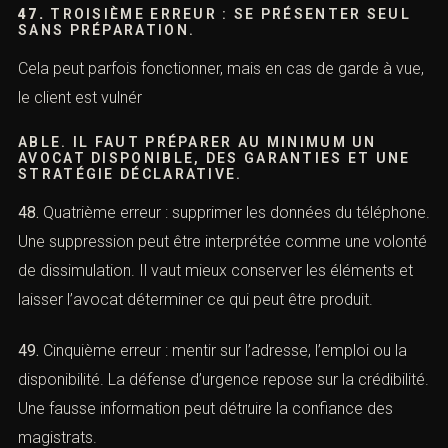
immédiatement en urgence)
45.
Première erreur : se cacher. Cette attitude peut être
interprétée comme une volonté de fuite. Elle complique
la défense et peut peser sur une décision de contrôle
judiciaire ou de détention.
46.
Deuxième erreur : appeler les témoins ou la victime.
Même pour “clarifier”, cela peut devenir un élément à
charge. Toute communication doit passer par l’avocat.
47.
TROISIÈME ERREUR : SE PRÉSENTER SEUL
SANS PRÉPARATION.
Cela peut parfois fonctionner, mais en cas de garde à
vue, le client est vulnér
ABLE. IL FAUT PRÉPARER AU MINIMUM UN
AVOCAT DISPONIBLE, DES GARANTIES ET UNE