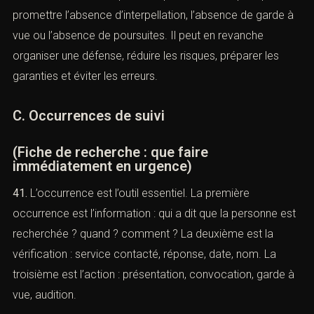
une audience. Une garde à vue n’inclut pas une
comparution immédiate ou une demande de mise en
liberté. Cette transparence évite les contestations.
39.
La méthode ACI insiste sur l’écrit. Même en urgence,
il faut un devis, une mission, une fiche client, une liste de
pièces, un compte rendu et un journal d’occurrences.
L’urgence ne justifie pas le flou.
40.
Le client doit comprendre que l’avocat ne peut pas
promettre l’absence d’interpellation, l’absence de garde
à vue ou l’absence de poursuites. Il peut en revanche
organiser une défense, réduire les risques, préparer les
garanties et éviter les erreurs.
C. Occurrences de suivi