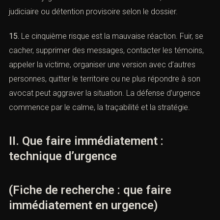
vos coordonnées et nous vous contacterons.
confrontation, présentation au parquet ou au juge, débat
devant le juge des libertés et de la détention, contrôle
judiciaire ou détention provisoire selon le dossier.
m *
15.
Le cinquième risque est la mauvaise réaction. Fuir, se
cacher, supprimer des messages, contacter les témoins,
il *
appeler la victime, organiser une version avec d’autres
personnes, quitter le territoire ou ne plus répondre à son
avocat peut aggraver la situation. La défense d’urgence
u de l'infraction ou tribunal compétent *
commence par le calme, la traçabilité et la stratégie.
II. Que faire immédiatement :
léphone *
technique d’urgence
(Fiche de recherche : que faire
et de la prise de contact