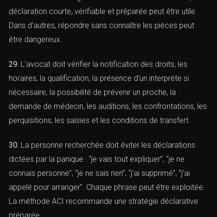
d’office.
(
Légifrance
)
28.
Le droit au silence doit être expliqué. Garder le
silence n’est pas une insulte aux enquêteurs. C’est un
droit. Mais il doit être utilisé intelligemment. Dans
certains dossiers, une déclaration courte, vérifiable et
préparée peut être utile. Dans d’autres, répondre sans
connaître les pièces peut être dangereux.
29.
L’avocat doit vérifier la notification des droits, les
horaires, la qualification, la présence d’un interprète si
nécessaire, la possibilité de prévenir un proche, la
demande de médecin, les auditions, les confrontations,
les perquisitions, les saisies et les conditions de
transfert.