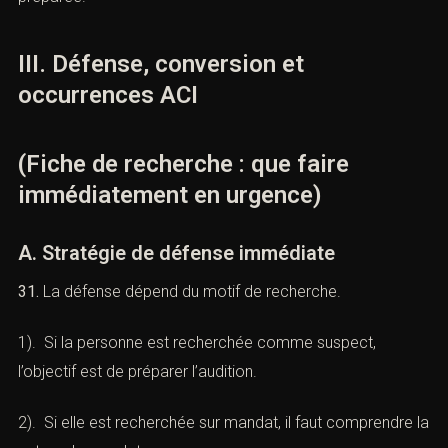
30.
La personne recherchée doit éviter les déclarations
dictées par la panique : “je vais tout expliquer”, “je ne
connais personne”, “je ne sais rien”, “j’ai supprimé”, “j’ai
appelé pour arranger”. Chaque phrase peut être
exploitée. La méthode ACI recommande une stratégie
déclarative préparée.
III. Défense, conversion et
occurrences ACI
(Fiche de recherche : que faire
immédiatement en urgence)
A. Stratégie de défense immédiate