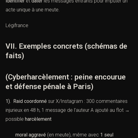
identifier
et
dater
les messages entrants pour imputer un
acte unique à une meute.
Légifrance
VII. Exemples concrets (schémas de
faits)
(Cyberharcèlement : peine encourue
et défense pénale à Paris)
1). Raid coordonné
sur X/Instagram : 300 commentaires
injurieux en 48 h, 1 message de l’auteur A ajouté au flot →
possible
harcèlement
moral aggravé
(en meute), même avec
1 seul