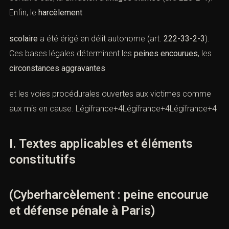
Enfin, le
harcèlement
scolaire
a été érigé en délit autonome
(art.
222-33-2-3
).
Ces bases légales déterminent les
peines encourues
, les
circonstances aggravantes
et les voies procédurales ouvertes aux victimes comme
aux mis en cause.
Légifrance
+4
Légifrance
+4
Légifrance
+4
I. Textes applicables et éléments
constitutifs
(Cyberharcèlement : peine encourue
et défense pénale à Paris)