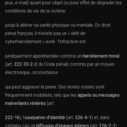
jeux, e-mail) ayant pour objet ou pour effet de dégrader les
conditions de vie de la victime,
jusqu’à altérer sa santé physique ou mentale. En droit
pénal français, il n’existe pas un « délit de
cyberharcèlement » isolé : l’infraction est
juridiquement appréhendée comme un
harcèlement moral
(art.
222-33-2-2
du Code pénal)
commis par un moyen
électronique, circonstance
qui peut aggraver la peine. Des textes voisins sont
fréquemment mobilisés, tels que les
appels ou messages
malveillants réitérés
(
art.
222-16
), l’
usurpation d’identité
(
art.
226-4-1
) et, dans
certains cas, la
diffusion d’images intimes
(
art.
226-2-1
).