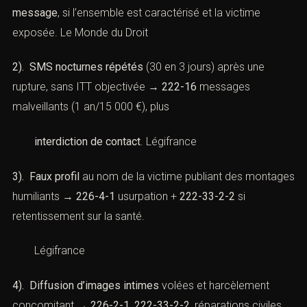
message
, si l’ensemble est caractérisé et la victime
exposée.
Le Monde du Droit
2). SMS nocturnes répétés
(30 en 3 jours) après une
rupture, sans ITT objectivée →
222-16
messages
malveillants (1 an/15 000 €), plus
interdiction de contact
.
Légifrance
3). Faux profil
au nom de la victime publiant des montages
humiliants →
226-4-1
usurpation +
222-33-2-2
si
retentissement sur la santé.
Légifrance
4). Diffusion d’images intimes
volées et harcèlement
concomitant →
226-2-1
,
222-33-2-2
, réparations civiles