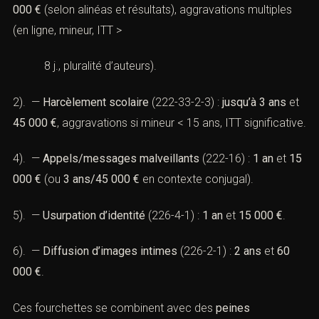
000 €
(selon alinéas et résultats), aggravations multiples
(en ligne, mineur, ITT >
8 j., pluralité d’auteurs).
2). —
Harcèlement scolaire
(
222-33-2-3
) :
jusqu’à 3 ans
et
45 000 €
, aggravations si mineur < 15 ans, ITT significative.
4). —
Appels/messages malveillants
(
222-16
) :
1 an
et
15
000 €
(ou
3 ans/45 000 €
en contexte conjugal).
5). —
Usurpation d’identité
(226-4-1)
:
1 an
et
15 000 €
.
6). —
Diffusion d’images intimes
(
226-2-1
) :
2 ans
et
60
000 €
.
Ces fourchettes se combinent avec des
peines