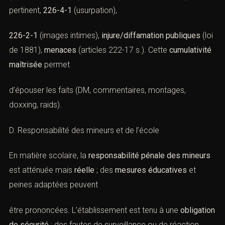
pertinent,
226-4-1
(usurpation),
226-2-1
(images intimes),
injure/diffamation publiques
(
loi
de 1881
),
menaces
(
articles 222-17 s.
). Cette
cumulativité
maîtrisée
permet
d’épouser les faits (DM, commentaires, montages,
doxxing, raids).
D. Responsabilité des mineurs et de l’école
En matière scolaire, la
responsabilité pénale des mineurs
est atténuée mais
réelle
; des
mesures éducatives
et
peines adaptées peuvent
être prononcées. L’établissement est tenu à une
obligation
de sécurité
; des fautes de surveillance ou de réaction