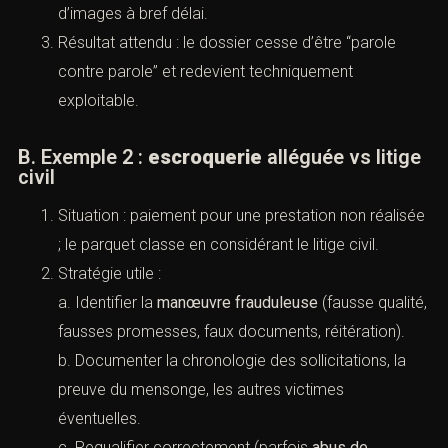
A. Exemple 1 :
violences
et preuve médico-
légale
Situation : plainte pour
violences
avec certificat
médical imprécis et absence de témoin direct. Le
parquet classe pour insuffisance de
caractérisation.
Stratégie utile :
a. Produire un certificat détaillé, daté, avec ITT et
description des lésions.
b. Verser les photos datées, messages, appels,
localisation, témoins indirects (après faits).
c. Demander des auditions ciblées et la
récupération d’images à bref délai.
Résultat attendu : le dossier cesse d’être “parole
contre parole” et redevient techniquement