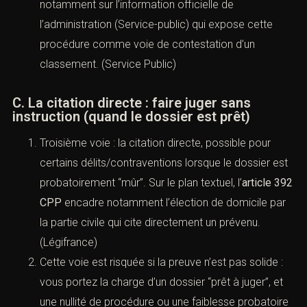
abus de faiblesse, harcèlement, escroquerie
structurée).
b. La preuve exige des actes coercitifs ou
techniques qu’une enquête simple n’a pas produits.
c. Vous devez sortir d’une logique “d’opportunité”
pour entrer dans une logique d’instruction sous
contrôle d’un juge.
Attention : cette voie a des conditions pratiques,
des coûts potentiels (consignation), et exige une
rédaction très rigoureuse. Le Cabinet ACI s’appuie
notamment sur l’information officielle de
l’administration (Service-public) qui expose cette
procédure comme voie de contestation d’un
classement. (
Service Public
)
C. La citation directe : faire juger sans