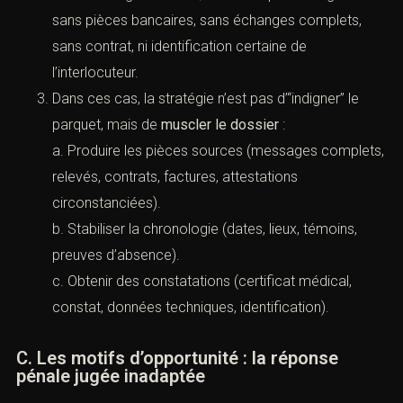
exploitation technique impossible (vidéos
effacées, données non récupérables, témoins
introuvables).
Exemple typique : violences alléguées sans ITT
documentée, sans témoin, avec messages
ambigus et chronologie instable ; ou escroquerie
alléguée sans pièces bancaires, sans échanges
complets, sans contrat, ni identification certaine de
l’interlocuteur.
Dans ces cas, la stratégie n’est pas d’“indigner” le
parquet, mais de
muscler le dossier
:
a. Produire les pièces sources (messages
complets, relevés, contrats, factures, attestations
circonstanciées).
b. Stabiliser la chronologie (dates, lieux, témoins,