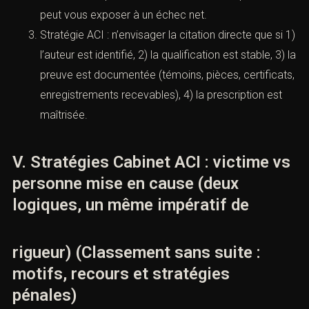
instruction (quand le dossier est prêt)
Troisième voie : la citation directe, possible pour
certains délits/contraventions lorsque le dossier
est probatoirement “mûr”. Sur le plan textuel,
l’
article 392 CPP
encadre notamment l’élection de
domicile par la partie civile qui cite directement un
prévenu. (
Légifrance
)
Cette voie est risquée si la preuve n’est pas solide :
vous portez la charge d’un dossier “prêt à juger”, et
une nullité de procédure ou une faiblesse
probatoire peut vous exposer à un échec net.
Stratégie ACI : n’envisager la citation directe que si
1) l’auteur est identifié, 2) la qualification est stable,
3) la preuve est documentée (témoins, pièces,
certificats, enregistrements recevables), 4) la