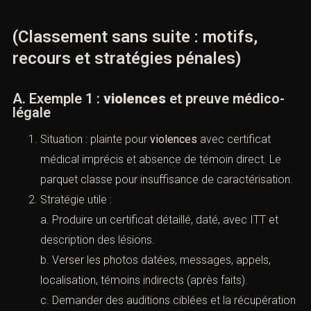
c. Ne pas sur-communiquer (réseaux sociaux,
entourage, messages) : ce qui est écrit peut
redevenir une pièce.
Le Cabinet ACI travaille fréquemment une
“stratégie de stabilisation” : préparer la défense à
l’avance en cas de recours, et verrouiller les points
probatoires qui avaient justifié le classement.
VI. Exemples concrets : comment un
dossier se gagne (ou se perd) au
stade du classement
(Classement sans suite : motifs,
recours et stratégies pénales)