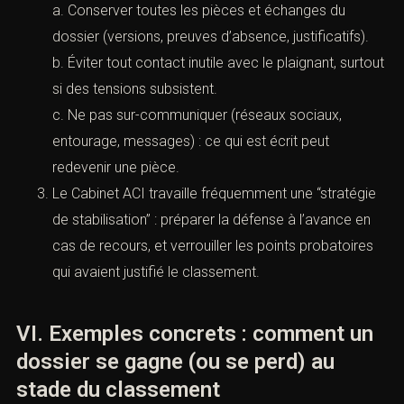
d’écriture : un dossier “propre”, lisible, numéroté,
avec demandes d’actes réalistes, obtient bien plus
de considération qu’un dossier volumineux mais
confus.
B. Côté mis en cause : sécuriser la sortie et
éviter la réactivation
Un classement est une respiration, pas toujours un
“bouclier définitif”. Le risque pratique est la
réactivation sur élément nouveau ou la bascule
vers une plainte avec constitution de partie civile.
Réflexes :
a. Conserver toutes les pièces et échanges du
dossier (versions, preuves d’absence, justificatifs).
b. Éviter tout contact inutile avec le plaignant,
surtout si des tensions subsistent.