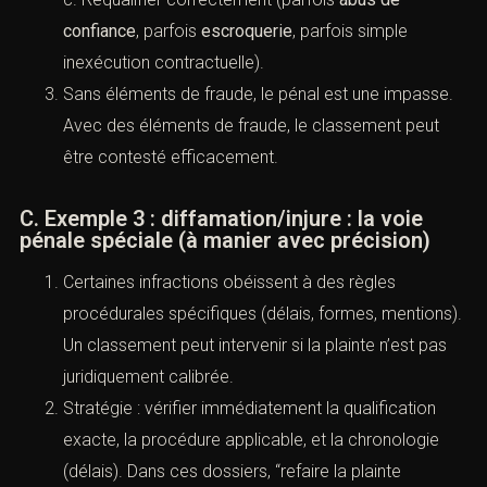
exploitable.
B. Exemple 2 :
escroquerie
alléguée vs
litige civil
Situation : paiement pour une prestation non
réalisée ; le parquet classe en considérant le litige
civil.
Stratégie utile :
a. Identifier la
manœuvre frauduleuse
(fausse
qualité, fausses promesses, faux documents,
réitération).
b. Documenter la chronologie des sollicitations, la
preuve du mensonge, les autres victimes
éventuelles.
c. Requalifier correctement (parfois
abus de