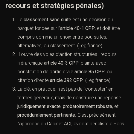
quasi-complet.
À Paris, l’expérience montre que les dossiers
“relancés” sans élément nouveau retombent vite.
En revanche, une relance structurée, avec 10 à 30
pièces utiles, peut transformer une décision.
Le Cabinet ACI intervient précisément à ce
moment-clé : diagnostiquer le motif réel du
classement et choisir la voie procédurale la plus
efficace, au lieu de multiplier des démarches
redondantes.
VIII. Conclusion : le
classement
sans suite
n’est pas la fin, c’est un
carrefour stratégique