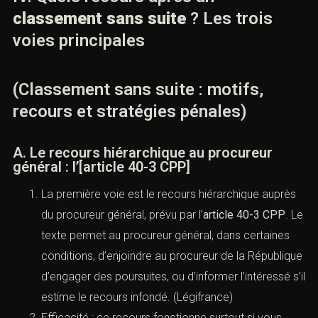
Conseil : déposer une plainte écrite structurée,
avec pièces numérotées, chronologie, identité
complète des personnes si connue, et demandes
d’actes précises (réquisitions vidéo, exploitation
téléphonique, auditions déterminées).
IV. Quels recours après un
classement sans suite
? Les trois
voies principales
dez-vous
(Classement sans suite : motifs,
recours et stratégies pénales)
A. Le recours hiérarchique au procureur
général : l’[article 40-3 CPP]
un avocat spécialisé en droit pénal ? Laissez-nous vos coordon