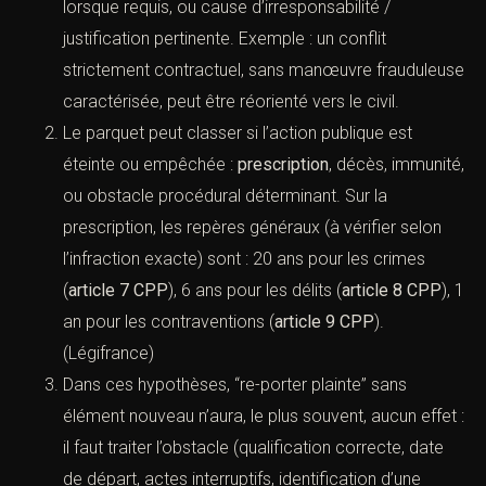
Le parquet peut classer si les faits ne sont pas
pénalement qualifiables : absence d’élément légal
(pas de texte), absence d’élément intentionnel
lorsque requis, ou cause d’irresponsabilité /
justification pertinente. Exemple : un conflit
strictement contractuel, sans manœuvre
frauduleuse caractérisée, peut être réorienté vers
le civil.
Le parquet peut classer si l’action publique est
éteinte ou empêchée :
prescription
, décès,
immunité, ou obstacle procédural déterminant. Sur
la prescription, les repères généraux (à vérifier
selon l’infraction exacte) sont : 20 ans pour les
crimes (
article 7 CPP
), 6 ans pour les délits (
article
8 CPP
), 1 an pour les contraventions (
article 9