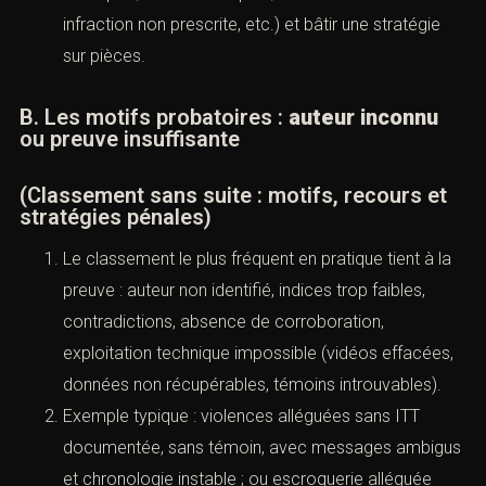
CPP
). (
Légifrance
)
Dans ces hypothèses, “re-porter plainte” sans
élément nouveau n’aura, le plus souvent, aucun
effet : il faut traiter l’obstacle (qualification
correcte, date de départ, actes interruptifs,
identification d’une infraction non prescrite, etc.) et
bâtir une stratégie sur pièces.
B. Les motifs probatoires :
auteur inconnu
ou preuve insuffisante
(Classement sans suite : motifs, recours et
stratégies pénales)
Le classement le plus fréquent en pratique tient à
la preuve : auteur non identifié, indices trop faibles,
contradictions, absence de corroboration,