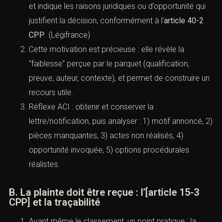
(Classement sans suite : motifs,
recours et stratégies pénales)
A. Le parquet doit informer et motiver : la
logique de l’[article 40-2 CPP]
Lorsqu’il classe, le procureur informe les
personnes concernées (dont la victime lorsqu’elle
est identifiée) et indique les raisons juridiques ou
d’opportunité qui justifient la décision,
conformément à l’
article 40-2 CPP
. (
Légifrance
)
Cette motivation est précieuse : elle révèle la
“faiblesse” perçue par le parquet (qualification,
preuve, auteur, contexte), et permet de construire
un recours utile.
Réflexe ACI : obtenir et conserver la
lettre/notification, puis analyser : 1) motif annoncé,