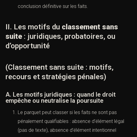
fond comme le ferait une juridiction.
Le Cabinet ACI insiste toujours : il faut lire un
classement comme une
photographie du dossier
au moment où le parquet statue, et non comme
une conclusion définitive sur les faits.
II. Les motifs du
classement sans
suite
: juridiques, probatoires, ou
d’opportunité
(Classement sans suite : motifs,
recours et stratégies pénales)
A. Les motifs juridiques : quand le droit
empêche ou neutralise la poursuite