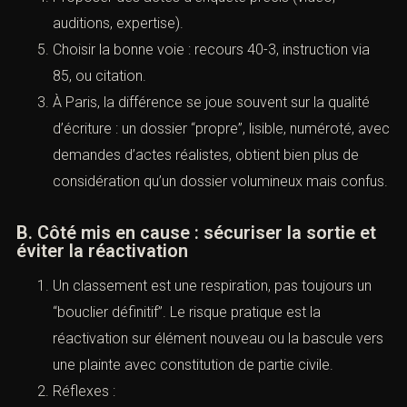
qualification ; s’il est d’opportunité, on démontre la
gravité, la réitération, le contexte, le trouble, la
nécessité d’actes.
Trame opérationnelle (sans listes à puces) :
Reconstituer la chronologie minute par minute si
nécessaire.
Joindre toutes les pièces sources, non des
extraits.
Produire des attestations conformes et
circonstanciées.
Proposer des actes d’enquête précis (vidéo,
auditions, expertise).
Choisir la bonne voie : recours 40-3, instruction via
85, ou citation.
À Paris, la différence se joue souvent sur la qualité