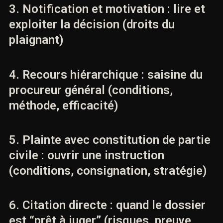
l’approche du Cabinet ACI, avocat pénaliste à
Paris.
IX). — Table des matières
(Classement sans suite : motifs,
recours et stratégies pénales)
(1). Décision de
classement sans
suite
: nature, portée, effets
pratiques
2. Motifs du classement :
juridiques, probatoires,
opportunité