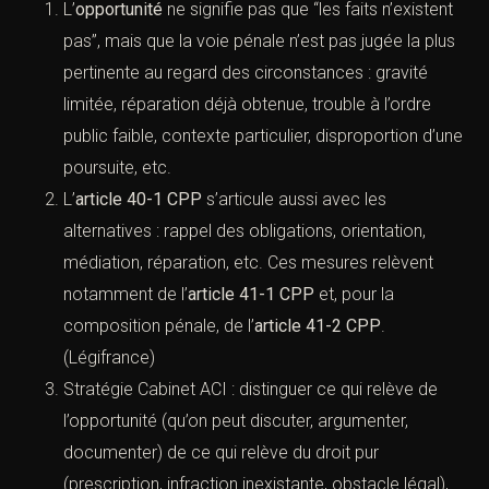
preuves d’absence).
c. Obtenir des constatations (certificat médical,
constat, données techniques, identification).
C. Les motifs d’opportunité : la réponse
pénale jugée inadaptée
L’
opportunité
ne signifie pas que “les faits n’existent
pas”, mais que la voie pénale n’est pas jugée la
plus pertinente au regard des circonstances :
gravité limitée, réparation déjà obtenue, trouble à
l’ordre public faible, contexte particulier,
disproportion d’une poursuite, etc.
L’
article 40-1 CPP
s’articule aussi avec les
alternatives : rappel des obligations, orientation,
médiation, réparation, etc. Ces mesures relèvent
notamment de l’
article 41-1 CPP
et, pour la