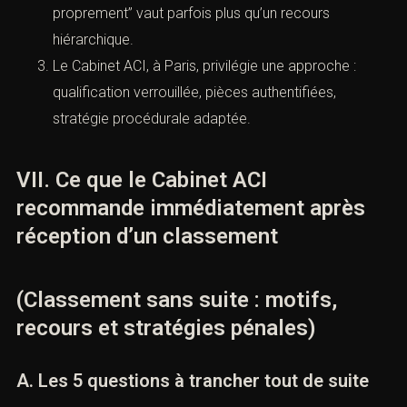
confiance
, parfois
escroquerie
, parfois simple
inexécution contractuelle).
Sans éléments de fraude, le pénal est une
impasse. Avec des éléments de fraude, le
classement peut être contesté efficacement.
C. Exemple 3 : diffamation/injure : la voie
pénale spéciale (à manier avec précision)
Certaines infractions obéissent à des règles
procédurales spécifiques (délais, formes,
mentions). Un classement peut intervenir si la
plainte n’est pas juridiquement calibrée.
Stratégie : vérifier immédiatement la qualification
exacte, la procédure applicable, et la chronologie
(délais). Dans ces dossiers, “refaire la plainte
proprement” vaut parfois plus qu’un recours