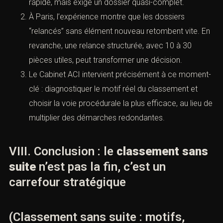
(ou mixte) ? (
Légifrance
)
La prescription est-elle proche
(crime/délit/contravention) ? (
Légifrance
)
Avez-vous des pièces nouvelles ou des actes
évidents qui n’ont pas été faits ?
L’auteur est-il identifié ?
Quelle voie est la plus efficace : recours 40-3,
instruction 85, ou citation 392 ? (
Légifrance
)
B. Le bon tempo : agir vite, mais agir juste
Un recours hiérarchique se rédige rapidement,
mais doit être documenté. Une plainte avec
constitution de partie civile demande plus de
travail, mais peut être plus puissante. Une citation
directe peut être rapide, mais exige un dossier