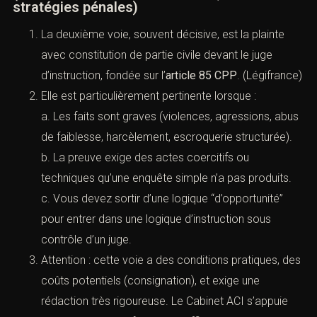
b. Répondre par pièces, pas par indignation.
c. Formuler 3 à 7 demandes d’actes ciblées (pas
30 demandes dispersées).
B. La plainte avec constitution de partie
civile : l’[article 85 CPP] (ouvrir une
instruction)
(Classement sans suite : motifs, recours et
stratégies pénales)
La deuxième voie, souvent décisive, est la plainte
avec constitution de partie civile devant le juge
d’instruction, fondée sur l’
article 85 CPP
.
(
Légifrance
)
Elle est particulièrement pertinente lorsque :
a. Les faits sont graves (violences, agressions,