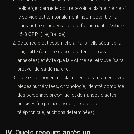
2) pièces manquantes, 3) actes non réalisés, 4)
opportunité invoquée, 5) options procédurales
réalistes.
B. La plainte doit être reçue : l’[article 15-3
CPP] et la traçabilité
Avant même le classement, un point pratique : la
police/gendarmerie doit recevoir la plainte même
si le service est territorialement incompétent, et la
transmettre si nécessaire, conformément à l’
article
15-3 CPP
. (
Légifrance
)
Cette règle est essentielle à Paris : elle sécurise la
traçabilité (date de dépôt, contenu, pièces
annexées) et évite que la victime se retrouve “sans
preuve” de sa démarche.