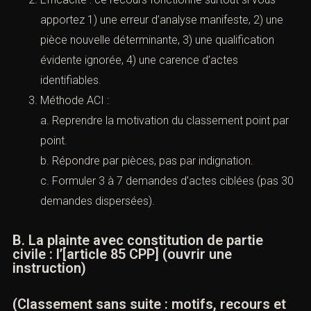
contacterons.
La première voie est le recours hiérarchique
auprès du procureur général, prévu par l’
article 40-
3 CPP
. Le texte permet au procureur général, dans
certaines conditions, d’enjoindre au procureur de la
République d’engager des poursuites, ou
d’informer l’intéressé s’il estime le recours infondé.
(
Légifrance
)
Efficacité : ce recours fonctionne surtout si vous
apportez 1) une erreur d’analyse manifeste, 2) une
bunal compétent *
pièce nouvelle déterminante, 3) une qualification
évidente ignorée, 4) une carence d’actes
identifiables.
Méthode ACI :
a. Reprendre la motivation du classement point
par point.
t