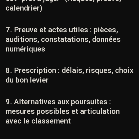
des poursuites
3. Notification et motivation : lire et
exploiter la décision (droits du
plaignant)
4. Recours hiérarchique : saisine du
procureur général (conditions,
méthode, efficacité)
5. Plainte avec constitution de
partie civile : ouvrir une instruction
(conditions, consignation,
stratégie)