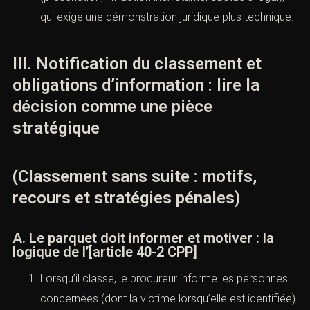
composition pénale, de l’
article 41-2 CPP
.
(
Légifrance
)
Stratégie Cabinet ACI : distinguer ce qui relève de
l’opportunité (qu’on peut discuter, argumenter,
documenter) de ce qui relève du droit pur
(prescription, infraction inexistante, obstacle légal),
qui exige une démonstration juridique plus
technique.
III. Notification du classement et
obligations d’information : lire la
décision comme une pièce
stratégique