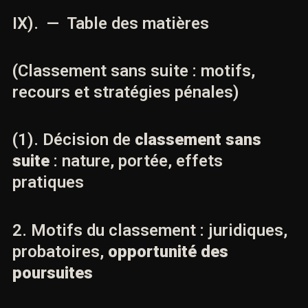
(Classement sans suite : motifs,
recours et stratégies pénales)
Le
classement sans suite
est une décision du
parquet fondée sur l’
article 40-1 CPP
, et doit être
compris comme un choix entre poursuites,
alternatives, ou classement. (
Légifrance
)
Il ouvre des voies d’action structurées : recours
hiérarchique
article 40-3 CPP
, plainte avec
constitution de partie civile
article 85 CPP
, ou
citation directe
article 392 CPP
. (
Légifrance
)
La clé, en pratique, n’est pas de “contester” en
termes généraux, mais de construire une réponse
juridiquement exacte
,
probatoirement robuste
, et
procéduralement pertinente
. C’est précisément