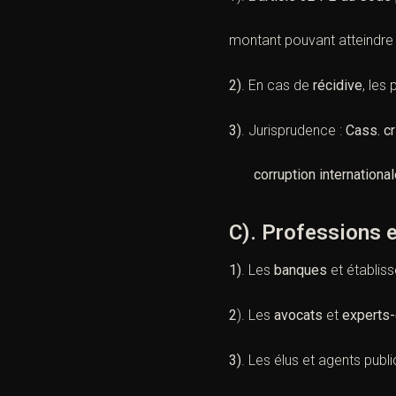
montant pouvant atteindre l
2)
. En cas de
récidive
, les
3)
. Jurisprudence :
Cass. c
corruption international
C). Professions e
1)
. Les
banques
et établiss
2
). Les
avocats
et
experts
3)
. Les élus et agents publ