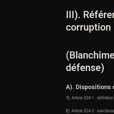
III). Référ
corruption
(Blanchimen
défense)
A). Dispositions
1)
.
Article 324-1
: définitio
2
).
Article 324-2
: sanction