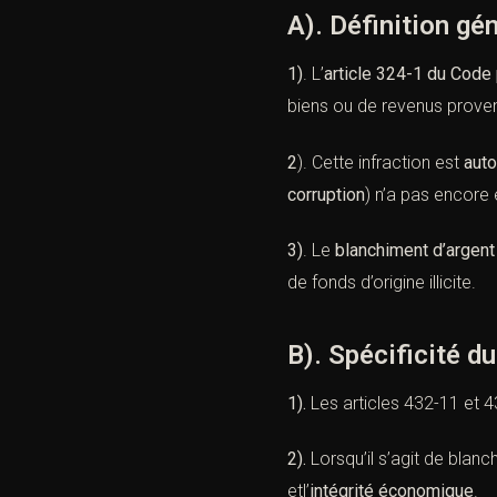
A). Définition gé
1)
. L’
article 324-1 du Code
biens ou de revenus proven
2
). Cette infraction est
aut
corruption
) n’a pas encore
3)
. Le
blanchiment d’argent
de fonds d’origine illicite.
B). Spécificité d
1).
Les articles
432-11
et
4
2).
Lorsqu’il s’agit de blanc
etl’
intégrité économique
.