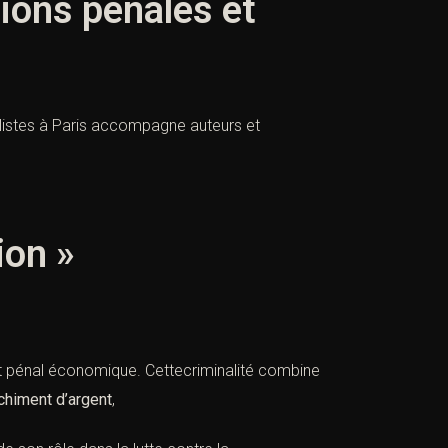
tions pénales et
alistes à Paris accompagne auteurs et
ion »
t pénal économique. Cettecriminalité combine
chiment d’argent
,