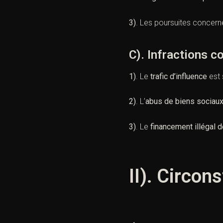
3)
. Les poursuites concern
C). Infractions 
1)
. Le
trafic d’influence
est 
2)
. L’
abus de biens sociau
3)
. Le
financement illégal 
II). Circon