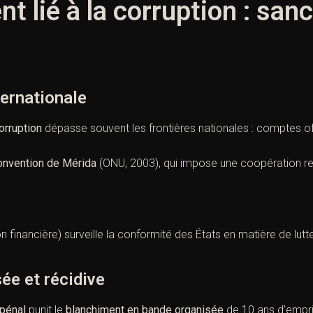
t lié à la corruption : san
ternationale
orruption
dépasse souvent les frontières nationales : comptes of
onvention de Mérida
(ONU, 2003
), qui impose une coopération 
 financière) surveille la conformité des États en matière de lutt
ée et récidive
 pénal
punit le
blanchiment en bande organisée
de 10 ans d’empr