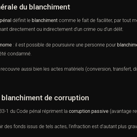
nérale du blanchiment
 pénal
définit le
blanchiment
comme le fait de faciliter, par tout m
ant directement ou indirectement d’un crime ou d’un délit.
onome
: il est possible de poursuivre une personne pour
blanchim
 été condamné.
recouvre aussi bien les actes matériels (conversion, transfert, dis
u blanchiment de corruption
33-1 du Code pénal
répriment la
corruption passive
(avantage re
hir des fonds issus de tels actes, l’infraction est d’autant plus gr