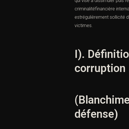
qui vise à dissimuler puis 
criminalitéfinancière intern
estrégulièrement sollicit
victimes.
I). Définit
corruption
(Blanchimen
défense)