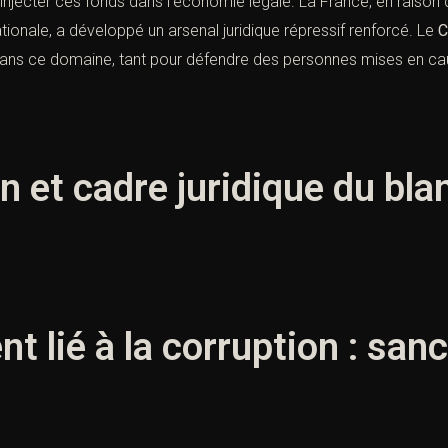
réinjecter ces fonds dans l’économie légale. La France, en raison d
ationale, a développé un arsenal juridique répressif renforcé. Le
C
é dans ce domaine, tant pour défendre des personnes mises en c
ion et cadre juridique du bla
t lié à la corruption : san