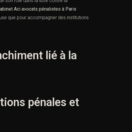
e son rôle dans la lutte contre la
abinet Aci avocats pénalistes à Paris
ause que pour accompagner des institutions
nchiment lié à la
ctions pénales et