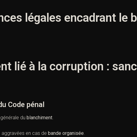
ences légales encadrant le
t lié à la corruption : san
 du Code pénal
n générale du
blanchiment
.
s aggravées en cas de
bande organisée
.