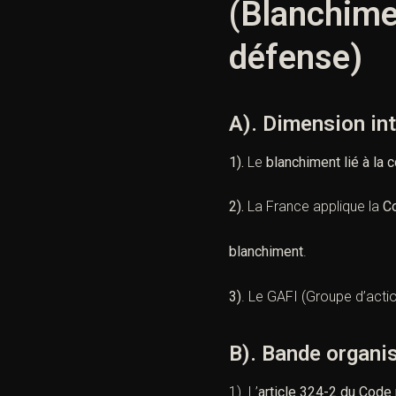
(Blanchimen
défense)
A). Dimension in
1).
Le
blanchiment lié à la c
2).
La France applique la
C
blanchiment
.
3)
. Le
GAFI
(Groupe d’action
B). Bande organis
1).
L’
article 324-2 du Code