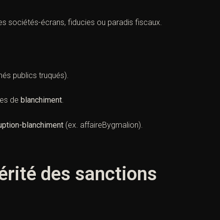
s sociétés-écrans, fiducies ou paradis fiscaux.
hés publics truqués).
mes de
blanchiment
.
uption-blanchiment
(ex. affaireBygmalion).
érité des sanctions