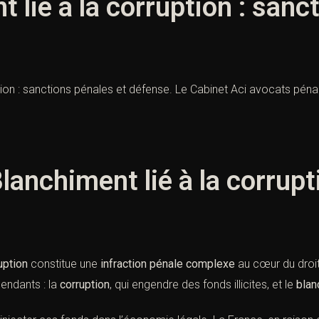
 lié à la corruption : sanc
ption : sanctions pénales et défense. Le Cabinet Aci avocats pén
 Blanchiment lié à la corrupt
uption
constitue une
infraction pénale complexe
au cœur du droi
endants : la
corruption
, qui engendre des fonds illicites, et le
blan