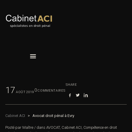
SHARE
17
0
COMMENTAIRES
AOÛT
2019
Cabinet ACI
>
Avocat droit pénal à Evry
Posté par
Maître
/
dans
AVOCAT
,
Cabinet ACI
,
Compétence en droit