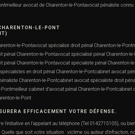
Pontmeilleur avocat de Charenton-le-Pontavocat pénaliste connu
OCAT CHARENTON-LE-PONT (AV
NT)
renton-le-Pontavocat spécialisé droit pénal Charenton-le-Pontm
it pénal Charenton-le-Pontavocat spécialisé pénal Charenton-le-
it pénal Charenton-le-Pontavocat spécialiste pénal Charenton-le
pécialistes en droit pénal Charenton-le-Pontcabinet avocat pén
pénaliste Charenton-le-Pontcabinet avocat spécialiste droit pén
e-Pontmeilleur cabinet d’avocat pénal Charenton-le-Pontcabinet
arenton-le-Pont
SSURERA EFFICACEMENT VOTRE DÉFENSE.
re l’initiative en l’appelant au téléphone (Tel 0142715105), ou bi
uelle que soit votre situation : victime ou auteur d’infraction