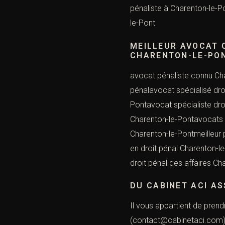
pénaliste à Charenton-le-
le-Pont
MEILLEUR AV
CHARENTON-LE-PO
avocat pénaliste connu Cha
pénalavocat spécialisé dro
Pontavocat spécialiste dro
Charenton-le-Pontavocats s
Charenton-le-Pontmeilleur 
en droit pénal Charenton-l
droit pénal des affaires Ch
DU CABINET ACI A
Il vous appartient de prend
(contact@cabinetaci.com) Q