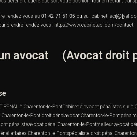
 défendre quelle que soit votre position, tout en restant trans
ndre rendez-vous au
01 42 71 51 05
ou sur
cabinet_aci[@]yahoo.
pour prendre rendez-vous :
https://www.cabinetaci.com/contact
.
un avocat (Avocat droit p
se
ÉNAL à Charenton-le-PontCabinet d’avocat pénalistes sur à Ch
Charenton-le-Pont droit pénalavocat Charenton-le-Pont pénalmei
ont pénalisteavocat pénal Charenton-le-Pontmeilleur avocat pé
nal affaires Charenton-le-Pontspécialiste droit pénal Charent