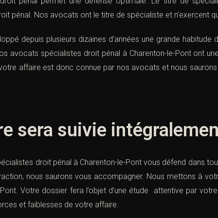
droit pénal permet une défense optimale. Le titre de spécialis
it pénal. Nos avocats ont le titre de spécialiste et n’exercent 
veloppé depuis plusieurs dizaines d’années une grande habitude
 avocats spécialistes droit pénal à Charenton-le-Pont ont un
de votre affaire est donc connue par nos avocats et nous sauron
re sera suivie intégralemen
écialistes droit pénal à Charenton-le-Pont vous défend dans to
nfraction, nous saurons vous accompagner. Nous mettons à votre
Pont. Votre dossier fera l’objet d’une étude attentive par votre
rces et faiblesses de votre affaire.