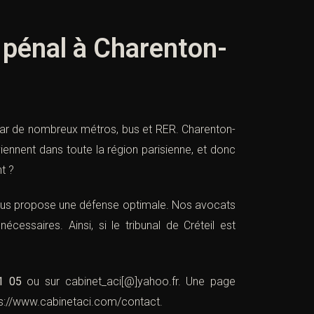
 pénal à Charenton-
par de nombreux métros, bus et RER. Charenton-
iennent dans toute la région parisienne, et donc
t ?
 vous propose une défense optimale. Nos avocats
écessaires. Ainsi, si le tribunal de Créteil est
1 05
ou sur
cabinet_aci[@]yahoo.fr
. Une page
ps://www.cabinetaci.com/contact
.