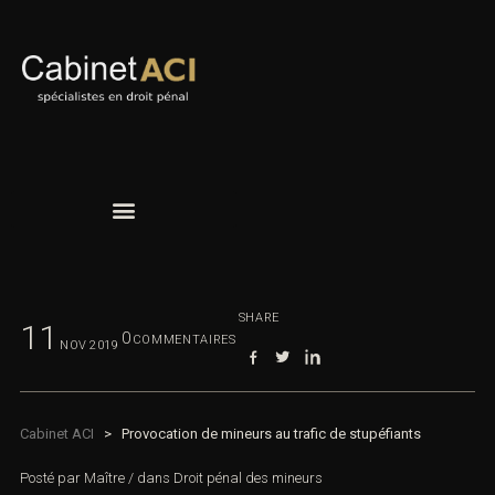
SHARE
11
0
COMMENTAIRES
NOV
2019
Cabinet ACI
>
Provocation de mineurs au trafic de stupéfiants
Posté par
Maître
/
dans
Droit pénal des mineurs