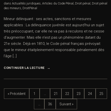
dans
Actualités juridiques
,
Articles du Code Pénal
,
Droit pénal
,
Droit pénal
des mineurs
,
DroitPénal
Mineur délinquant : ses actes, sanctions et mesures
applicables : La délinquance juvénile est aujourd’hui un sujet
très préoccupant, car elle ne va pas à reculons et ne cesse
d’augmenter. Mais elle n’est pas un phénomène datant du
21e siècle. Déjà en 1810, le Code pénal français prévoyait
que le mineur étaitpleinement responsable pénalement dès
l’âge […]
CONTINUER LA LECTURE
« Précédent
1
…
21
22
23
24
25
…
36
Suivant »