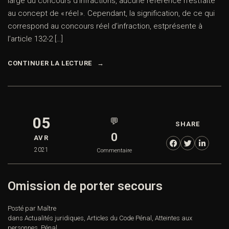
large du concours d’infractions, aucune référence n’estfaite
au concept de « réel ». Cependant, la signification, de ce qui
correspond au concours réel d’infraction, estprésente à
l’article 132-2 […]
CONTINUER LA LECTURE
05
💬
SHARE
0
AVR
2021
Commentaire
Omission de porter secours
Posté par Maître
dans
Actualités juridiques
,
Articles du Code Pénal
,
Atteintes aux
personnes
,
Pénal