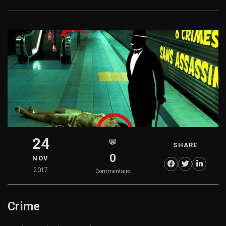
24
💬
SHARE
0
NOV
2017
Commentaire
Crime