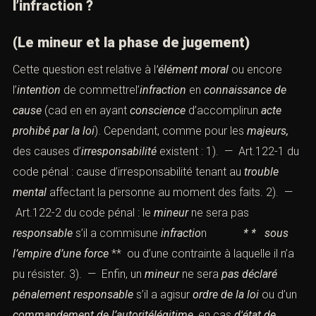
l’infraction ?
(Le mineur et la phase de jugement)
Cette question est relative à l
’
élément moral
ou encore
l’
intention
de commettrel’
infraction
en
connaissance de
cause
(cad en en ayant
conscience
d’accomplirun
acte
prohibé par la loi
). Cependant, comme pour les
majeurs,
des causes d’
irresponsabilité
existent : 1). —
Art.122-1 du
code pénal
: cause d’
irresponsabilité
tenant au
trouble
mental
affectant la personne au moment des faits. 2). —
Art.122-2 du code pénal
: le
mineur
ne sera pas
responsable
s’il a commisune
infractio
n
* * sous
l’empire d’une force
** ou d’une contrainte à laquelle il n’a
pu résister. 3). — Enfin, un
mineur
ne sera
pas déclaré
pénalement responsable
s’il a agisur
ordre de la loi
ou d’un
commandement de l’autoritélégitime
,
en cas
d’
état de