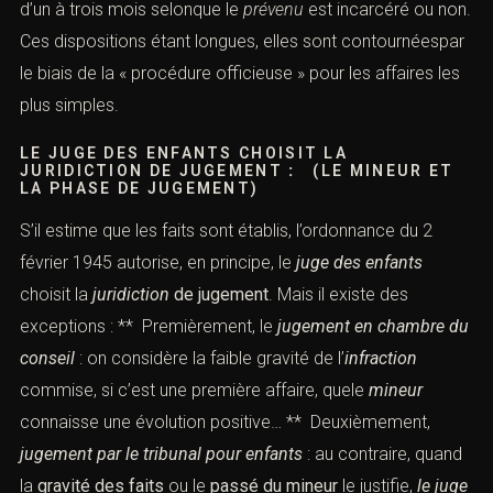
d’un à trois mois selonque le
prévenu
est incarcéré ou non.
Ces dispositions étant longues, elles sont contournéespar
le biais de la « procédure officieuse » pour les affaires les
plus simples.
LE
JUGE DES ENFANTS
CHOISIT LA
JURIDICTION DE JUGEMENT
:
(LE MINEUR ET
LA PHASE DE JUGEMENT)
S’il estime que les faits sont établis,
l’ordonnance du 2
février 1945
autorise, en principe, le
juge des enfants
choisit la
juridiction
de jugement
. Mais il existe des
exceptions : ** Premièrement, le
jugement en chambre du
conseil
: on considère la faible gravité de l’
infraction
commise, si c’est une première affaire, quele
mineur
connaisse une évolution positive… ** Deuxièmement,
jugement par le
tribunal pour enfants
: au contraire, quand
la
gravité des faits
ou le
passé du
mineur
le justifie,
le juge