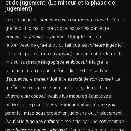
et de jugement (Le mineur et la phase de
jugement)
Cela désigne les
audiences en chambre du conseil.
C’est le
greffe du tribunal quiconvoque les parties par lettre
(
mineur,
sa
famille,
la
victime
). Compte tenu du
faibleniveau de gravité ou du fait que les
mineurs
jugés ici
ne soient pas connus du
tribunal,
l’accent est réellement
mis sur
l’aspect pédagogique et éducatif
. Malgré le
relâchementau niveau du formalisme dans ce type
d
’audience
, le
mineur
doit être
assisté de son
conseil.
Le
greffier est obligatoirement présent également. En
c
hambre du conseil,
seules les
mesures éducatives
peuvent être prononcées :
admonestation
,
remise aux
parents,
mise sous protection judiciaire
ou un
placement
(sauf si le
juge des enfants
a été saisi par une
convocation
par officier
de police judiciaire
). Dans tous les cas, il pourra