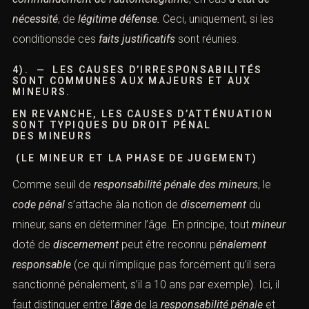
nécessité
, de
légitime défense
.
Ceci, uniquement, si les
conditionsde ces
faits justificatifs
sont réunies.
4). — LES
CAUSES D’IRRESPONSABILITÉS
SONT COMMUNES AUX MAJEURS ET AUX
MINEURS.
EN REVANCHE, LES CAUSES D’ATTÉNUATION
SONT TYPIQUES DU
DROIT PÉNAL
DES MINEURS
(LE MINEUR ET LA PHASE DE JUGEMENT)
Comme seuil de
responsabilité pénale des mineurs
, le
code pénal
s’attache àla notion de
discernement
du
mineur, sans en déterminer l’âge. En principe, tout
mineur
doté de
discernement
peut être reconnu p
énalement
responsable
(ce qui n’implique pas forcément qu’il sera
sanctionné pénalement, s’il a 10 ans par exemple). Ici, il
faut distinguer entre l’
âge
de la
responsabilité pénale
et