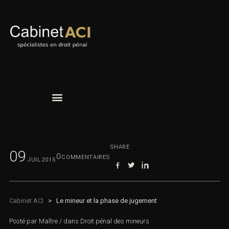
SHARE
09
0
COMMENTAIRES
JUIL
2015
Cabinet ACI
>
Le mineur et la phase de jugement
Posté par
Maître
/
dans
Droit pénal des mineurs