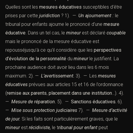
Quelles sont les
mesures éducatives
susceptibles d’être
prises par cette
juridiction
? 1). —
Un ajournement :
le
tribunal pour enfants ajourne le prononcé d’une
mesure
éducative
. Dans un tel cas, le
mineur
est déclaré
coupable
mais le prononcé de la mesure éducative est
repousséjusqu’à ce qu’il considère que les
perspectives
d’évolution de la personnalité
du
mineur
le justifient. La
prochaine audience doit avoir lieu dans les 6 mois
maximum. 2). —
L’avertissement.
3). — Les
mesures
éducatives
prévues aux articles 15 et 16 de l’ordonnance
(
remise aux parents
,
placement dans une institution
…). 4).
—
Mesure de réparation.
5). —
Sanctions éducatives.
6).
—
Mise sous protection judiciaires
7). —
Mesure d’activité
de jour.
Si les faits sont particulièrement graves, que le
mineur
est
récidiviste,
le t
ribunal pour enfant
peut