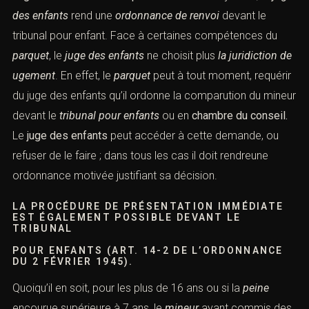
des enfants
rend une
ordonnance de renvoi
devant le
tribunal pour enfant.
Face à certaines compétences du
parquet
, le
juge des enfants
ne choisit plus
la juridiction de
ugement
. En effet, le
parquet
peut à tout moment, requérir
du
juge des enfants
qu’il ordonne la comparution du mineur
devant le
tribunal pour enfants
ou en
chambre du
conseil.
Le
juge des enfants
peut accéder à cette demande, ou
refuser de le faire ; dans tous les cas il doit rendreune
ordonnance motivée justifiant sa décision.
LA PROCÉDURE DE PRÉSENTATION IMMÉDIATE
EST ÉGALEMENT POSSIBLE DEVANT LE
T
RIBUNAL
POUR ENFANTS
(
ART. 14-2 DE L’ORDONNANCE
DU 2 FÉVRIER 1945
).
Quoiqu’il en soit, pour les plus de 16 ans ou si la
peine
encourue supérieure à 7 ans, le
mineur
ayant commis des