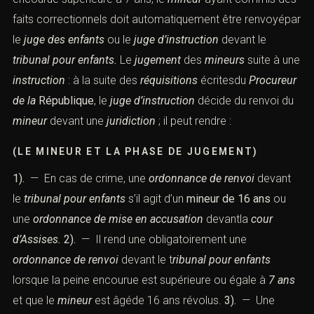
faits correctionnels doit automatiquement être renvoyépar
le
juge des enfants
ou le
juge d’instruction
devant le
tribunal pour enfants.
Le
jugement
des
mineurs
suite à une
instruction
: à la suite des
réquisitions
écritesdu
Procureur
de la
République
,
le
juge d’instruction
décide du renvoi du
mineur
devant une
juridiction
; il peut rendre :
(LE MINEUR ET LA PHASE DE JUGEMENT)
1).
— En cas de
crime
, une
ordonnance de renvoi
devant
le
tribunal pour enfants
s’il agit d’un
mineur de 16 ans
ou
une
ordonnance de mise en accusation
devantla
cour
d’Assises.
2).
— Il rend une obligatoirement une
ordonnance de renvoi
devant le t
ribunal pour
enfants
lorsque la
peine
encourue est supérieure ou égale à
7 ans
et que le
mineur
est âgéde 16 ans révolus.
3).
— Une