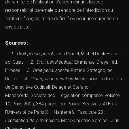
de famille, de l’obligation d’accomplir un stagede
responsabilité parentale ou encore de l’interdiction du
territoire français, à titre définitif ou pour une duréede dix
ans ou plus.
Sources
:
1. Droit pénal spécial
, Jean Pradel, Michel Danti — Juan,
éd. Cujas
2. Droit pénal spécial
, Emmanuel Dreyer, éd.
Ellipses
3. Droit pénal spécial
, Patrice Gattegno, éd.
Dalloz
4. L’intégration pénale indirecte
, sous la direction
de Geneviève Gudicelli-Delage et Stefano
Manacorda, Société de5. Législation comparée, volume
10, Paris 2005, 384 pages, par Pascal Beauvais, ATER à
l’Université de Paris X — Nanterre6. Fascicule 20 :
Exploitation de la mendicité
, Marie-Christine Sordino, Juris
Classeur Pénal.