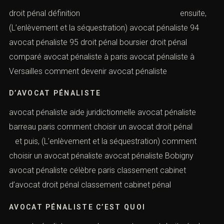
Objet de la prise de contact
91 droit pénal définition juridique droit pénal des affaires
avocat pénaliste 92 avocat pénaliste 93
DROIT PÉNAL DE L’ENVIRONNEMENT
droit pénal définition ensuite,
(L’enlèvement et la séquestration) avocat pénaliste 94
avocat pénaliste 95 droit pénal boursier droit pénal
comparé avocat pénaliste à paris avocat pénaliste à
Versailles comment devenir avocat pénaliste
Combien font
D’AVOCAT PÉNALISTE
avocat pénaliste aide juridictionnelle avocat pénaliste
barreau paris comment choisir un avocat droit pénal
et puis, (L’enlèvement et la séquestration) comment
choisir un avocat pénaliste avocat pénaliste Bobigny