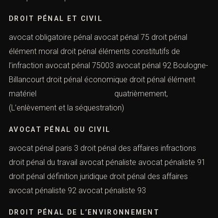
droit pénal et civil différence
contacterons.
d’abord, (L’enlèvement et la séquestration) droit pénal
et criminel avocat en droit pénal à paris avocat
obligatoire droit pénal droit pénal environnement
Nom *
DROIT PÉNAL ET CIVIL
avocat obligatoire pénal avocat pénal 75 droit pénal
Email *
élément moral droit pénal éléments constitutifs de
l’infraction avocat pénal 75003 avocat pénal 92
Boulogne-Billancourt droit pénal économique droit pénal
Lieu de l'infraction ou tribunal compétent *
élément matériel quatrièmement,
(L’enlèvement et la séquestration)
Téléphone *
AVOCAT PÉNAL OU CIVIL
avocat pénal paris 3 droit pénal des affaires infractions
droit pénal du travail avocat pénaliste avocat pénaliste