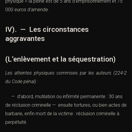
est libérée volontairement avant le 7ᵉ jour, sans atteinte
physique = la peine est de 5 ans d’emprisonnement et
75 000 euros d’amende.
IV). — Les circonstances
aggravantes
(L’enlèvement et la séquestration)
Les atteintes physiques commises par les auteurs (
224-2
du Code pénal
) :
— d’abord, mutilation ou infirmité permanente : 30
ans de réclusion criminelle — ensuite tortures, ou bien
actes de barbarie, enfin mort de la victime : réclusion
criminelle à perpétuité.