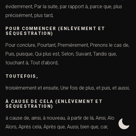
encore une fois, Enfin, ensuite, étant donné que,
Finalement, grâce à, il est question de, de même, Il s’agit
de, il y a aussi,
MAIS (ENLÈVEMENT ET SÉQUESTRATION)
Malgré cela, Malgré tout, Néanmoins, Outre cela, Par
ailleurs , Par conséquent, et aussi, Par contre, par
exemple, évidemment, Par la suite, par rapport à, parce
que, plus précisément, plus tard,
POUR COMMENCER (ENLÈVEMENT ET
SÉQUESTRATION)
Pour conclure, Pourtant, Premièrement, Prenons le cas
de, Puis, puisque, Qui plus est, Selon, Suivant, Tandis que,
touchant à, Tout d’abord,
TOUTEFOIS,