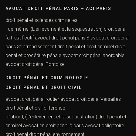
AVOCAT DROIT PÉNAL MINEUR
avocat droit pénal Nanterre droit pénal financier droit
pénal fiscal avocat droit pénal paris
AVOCAT DROIT PÉNAL PARIS – ACI PARIS
droit pénal et sciences criminelles
de même, (L’enlèvement et la séquestration) droit
pénal fait justificatif avocat droit pénal paris 3 avocat
droit pénal paris 3ᵉ arrondissement droit pénal et droit
criminel droit pénal et procédure pénale avocat droit
pénal abordable avocat droit pénal Pontoise
DROIT PÉNAL ET CRIMINOLOGIE
DROIT PÉNAL ET DROIT CIVIL
Vous recherchez un avocat spécialisé en droit pénal ?
avocat droit pénal routier avocat droit pénal Versailles
Laissez-nous vos coordonnées et nous vous