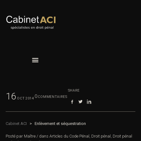
SHARE
16
0
COMMENTAIRES
OCT
2014
Cabinet ACI
>
Enlèvement et séquestration
Posté par
Maître
/
dans
Articles du Code Pénal
,
Droit pénal
,
Droit