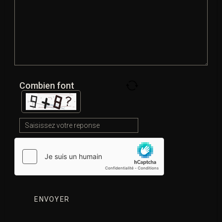
votre position, tout en restant transparents sur vos
chances de réussite.
Alors n’hésitez pas à prendre rendez-vous au
01 42 71 51 05
ou sur
cabinet_aci[@]yahoo.fr
.
Combien font
Une page « contact » est également à votre disposition
sur notre site pour prendre rendez-vous :
https://www.cabinetaci.com/contact
.
Contactez un avocat
(Avocat droit pénal à Aubervilliers)