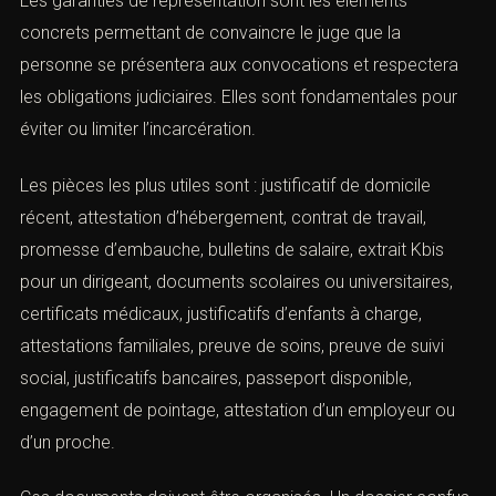
(Mandat d’arrêt : réagir en urgence,
droits et stratégie pénale)
Les garanties de représentation sont les éléments
concrets permettant de convaincre le juge que la
personne se présentera aux convocations et respectera
les obligations judiciaires. Elles sont fondamentales pour
éviter ou limiter l’incarcération.
Les pièces les plus utiles sont : justificatif de domicile
récent, attestation d’hébergement, contrat de travail,
promesse d’embauche, bulletins de salaire, extrait Kbis
pour un dirigeant, documents scolaires ou universitaires,
certificats médicaux, justificatifs d’enfants à charge,
Vous recherchez un avocat spécialisé en droit pénal ? Laissez-
attestations familiales, preuve de soins, preuve de suivi