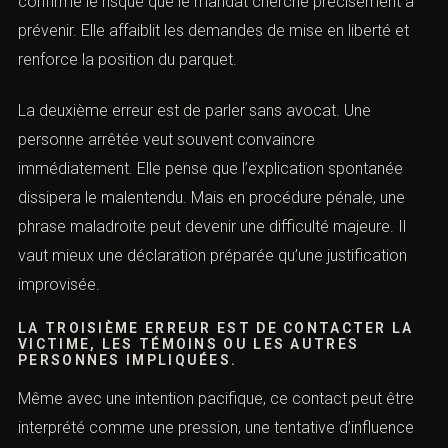
droits et stratégie pénale)
La première erreur est la fuite. Beaucoup de personnes
pensent qu’il vaut mieux attendre, disparaître ou quitter le
territoire. C’est généralement catastrophique. La fuite
confirme le risque que le mandat cherche précisément à
prévenir. Elle affaiblit les demandes de mise en liberté et
renforce la position du parquet.
La deuxième erreur est de parler sans avocat. Une
Combien font
personne arrêtée veut souvent convaincre
immédiatement. Elle pense que l’explication spontanée
dissipera le malentendu. Mais en procédure pénale, une
phrase maladroite peut devenir une difficulté majeure. Il
vaut mieux une déclaration préparée qu’une justification
improvisée.