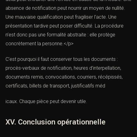
opposition tardive peut être irrecevable. Le calendrier
est donc déterminant.
XIV. L’importance des liens entre
procédure et liberté
(Mandat d’arrêt : réagir en urgence,
droits et stratégie pénale)
Dans un dossier de mandat d’arrêt, la technique
procédurale est directement liée à la liberté. Une erreur
de délai peut entraîner une remise en cause de la
mesure. Une absence de notification peut nourrir un
moyen de nullité. Une mauvaise qualification peut
fragiliser l’acte. Une présentation tardive peut poser