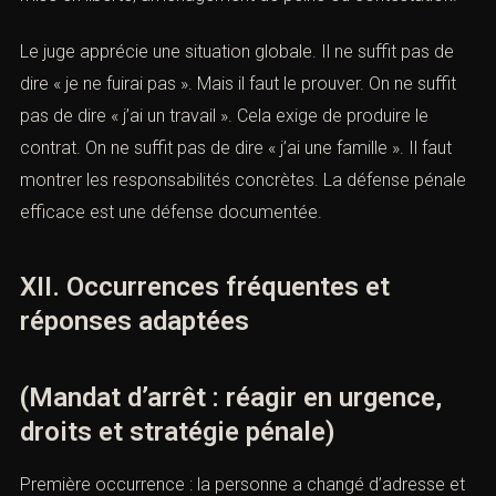
urgence en dossier structuré.
Cette conversion repose sur quatre éléments.
Premièrement, reprendre le contrôle des informations :
connaître le mandat, le juge, les faits, les dates et les
risques. Deuxièmement, sécuriser les droits : avocat,
silence, notification, délais, accès aux pièces.
Troisièmement, produire des garanties : domicile,
emploi, famille, soins, stabilité. Quatrièmement, proposer
une issue : contrôle judiciaire, présentation volontaire,
demande de mise en liberté, aménagement de peine ou
contestation.
Le juge apprécie une situation globale. Il ne suffit pas de
dire « je ne fuirai pas ». Mais il faut le prouver. On ne suffit
pas de dire « j’ai un travail ». Cela exige de produire le