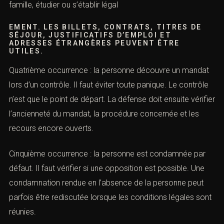
de volonté de fuite.
Deuxième occurrence : la personne ne s’est pas
présentée à une convocation. Il faut expliquer pourquoi :
maladie, hospitalisation, erreur de date, absence de
notification, déplacement professionnel, difficulté
familiale. Chaque justification doit être prouvée.
TROISIÈME OCCURRENCE : LA PERSONNE VIT
À L’ÉTRANGER.</H5>
Il faut démontrer qu’elle n’a pas quitté la France pour
échapper à la justice, mais pour travailler, rejoindre sa
famille, étudier ou s’établir légal
EMENT. LES BILLETS, CONTRATS, TITRES DE
SÉJOUR, JUSTIFICATIFS D’EMPLOI ET
ADRESSES ÉTRANGÈRES PEUVENT ÊTRE
UTILES.