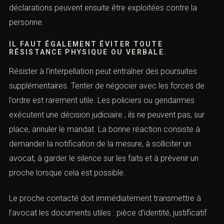
fond avant d’avoir été conseillée. Le droit au silence est
une protection, non une faiblesse. Dans une situation de
stress, il est fréquent de mal dater un événement, de
minimiser un fait, d’oublier un détail ou de donner une
explication incomplète. Ces déclarations peuvent
ensuite être exploitées contre la personne.
IL FAUT ÉGALEMENT ÉVITER TOUTE
RÉSISTANCE PHYSIQUE OU VERBALE.
Résister à l’interpellation peut entraîner des poursuites
supplémentaires. Tenter de négocier avec les forces de
l’ordre est rarement utile. Les policiers ou gendarmes
exécutent une décision judiciaire ; ils ne peuvent pas, sur
place, annuler le mandat. La bonne réaction consiste à
demander la notification de la mesure, à solliciter un
avocat, à garder le silence sur les faits et à prévenir un
proche lorsque cela est possible.