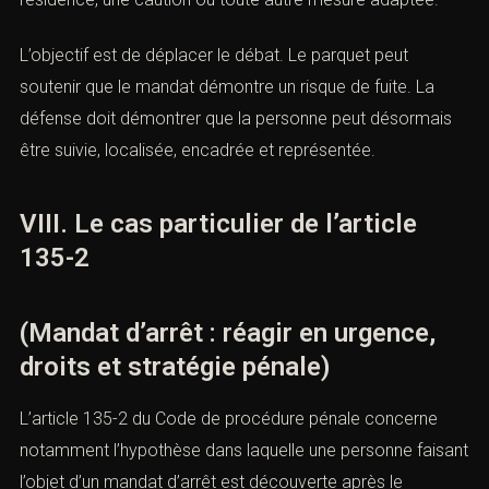
détails inutiles. Le juge doit comprendre rapidement que
la personne peut être contrôlée autrement que par la
détention. La défense peut proposer un contrôle
judiciaire renforcé, une remise du passeport, une
interdiction de contact, une obligation de pointage, une
assignation à résidence, une caution ou toute autre
mesure adaptée.
L’objectif est de déplacer le débat. Le parquet peut
soutenir que le mandat démontre un risque de fuite. La
défense doit démontrer que la personne peut désormais
être suivie, localisée, encadrée et représentée.
VIII. Le cas particulier de l’article
135-2