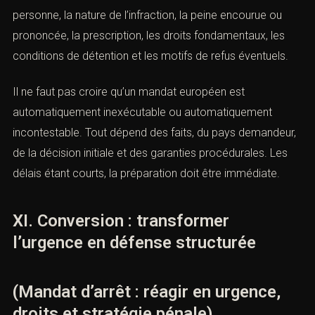
coopération judiciaire entre États membres de l’Union
européenne. Il permet à un État de demander
l’arrestation et la remise d’une personne recherchée. La
rapidité de cette procédure impose une vigilance
renforcée.
La personne arrêtée dans le cadre d’un mandat d’arrêt
européen doit immédiatement solliciter un avocat dans
l’État d’arrestation et, si possible, un avocat dans l’État
d’émission. La défense doit vérifier l’identité de la
personne, la nature de l’infraction, la peine encourue ou
prononcée, la prescription, les droits fondamentaux, les
conditions de détention et les motifs de refus éventuels.
Il ne faut pas croire qu’un mandat européen est
automatiquement inexécutable ou automatiquement