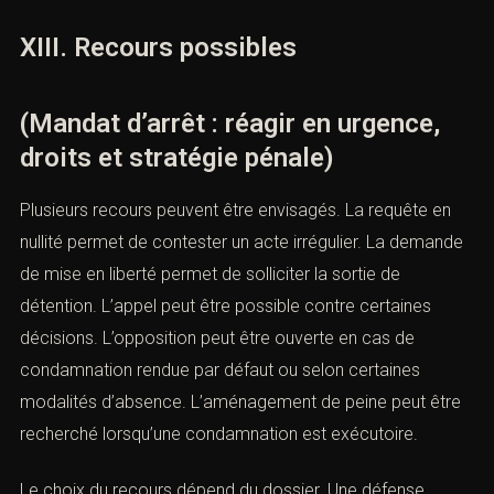
Quatrième occurrence : la personne découvre un
mandat lors d’un contrôle. Il faut éviter toute panique. Le
contrôle n’est que le point de départ. La défense doit
ensuite vérifier l’ancienneté du mandat, la procédure
concernée et les recours encore ouverts.
Cinquième occurrence : la personne est condamnée par
défaut. Il faut vérifier si une opposition est possible. Une
condamnation rendue en l’absence de la personne peut
parfois être rediscutée lorsque les conditions légales
sont réunies.
XIII. Recours possibles
(Mandat d’arrêt : réagir en urgence,