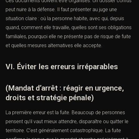
nous vos coordonnées et nous vous contacterons.
social, justificatifs bancaires, passeport disponible,
engagement de pointage, attestation d’un employeur ou
d’un proche.
Nom *
Ces documents doivent être organisés. Un dossier
confus peut nuire à la défense. Il faut présenter au juge
mail *
une situation claire : où la personne habite, avec qui,
depuis quand, comment elle travaille, quelles sont ses
obligations familiales, pourquoi elle ne présente pas de
ieu de l'infraction ou tribunal compétent *
risque de fuite et quelles mesures alternatives elle
accepte.
éléphone *
VI. Éviter les erreurs irréparables
(Mandat d’arrêt : réagir en urgence,
bjet de la prise de contact