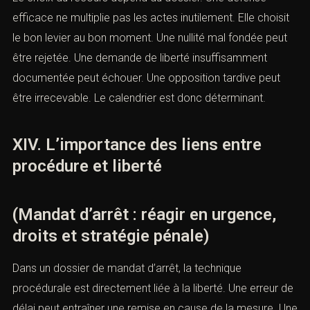
droits et stratégie pénale)
Plusieurs recours peuvent être envisagés. La requête en
nullité permet de contester un acte irrégulier. La
demande de mise en liberté permet de solliciter la sortie
de détention. L’appel peut être possible contre certaines
décisions. L’opposition peut être ouverte en cas de
condamnation rendue par défaut ou selon certaines
modalités d’absence. L’aménagement de peine peut
être recherché lorsqu’une condamnation est exécutoire.
Le choix du recours dépend du dossier. Une défense
efficace ne multiplie pas les actes inutilement. Elle
choisit le bon levier au bon moment. Une nullité mal
fondée peut être rejetée. Une demande de liberté
insuffisamment documentée peut échouer. Une