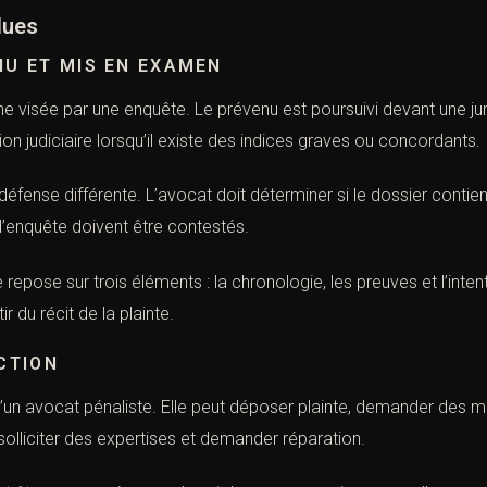
dues
NU ET MIS EN EXAMEN
e visée par une enquête. Le prévenu est poursuivi devant une jur
on judiciaire lorsqu’il existe des indices graves ou concordants.
fense différente. L’avocat doit déterminer si le dossier contient
d’enquête doivent être contestés.
repose sur trois éléments : la chronologie, les preuves et l’inte
 du récit de la plainte.
ACTION
’un avocat pénaliste. Elle peut déposer plainte, demander des mes
 solliciter des expertises et demander réparation.