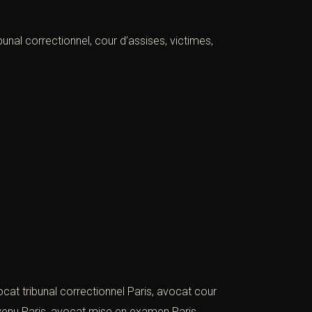
unal correctionnel, cour d’assises, victimes,
at tribunal correctionnel Paris, avocat cour
révenu Paris, avocat mise en examen Paris,