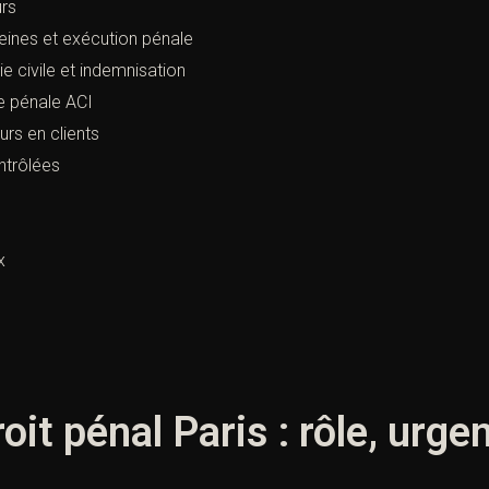
urs
nes et exécution pénale
tie civile et indemnisation
e pénale ACI
urs en clients
ntrôlées
x
roit pénal Paris : rôle, urg