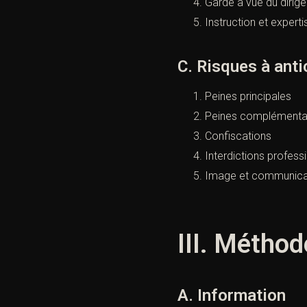
Garde à vue du dirige
Instruction et experti
C. Risques à anti
Peines principales
Peines complémenta
Confiscations
Interdictions profess
Image et communica
III. Méthod
A. Information