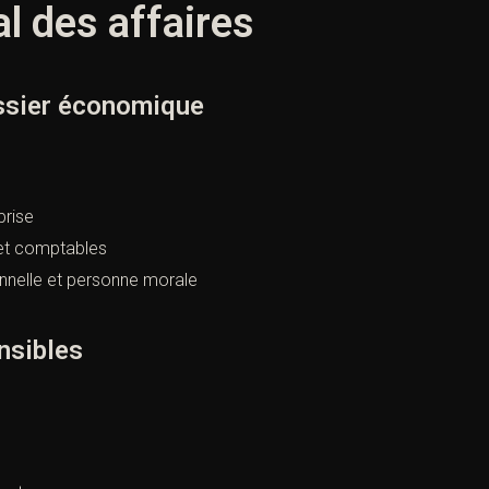
al des affaires
ssier économique
prise
et comptables
nnelle et personne morale
nsibles