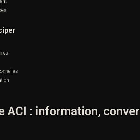
ant
ses
ciper
ires
ionnelles
tion
e ACI : information, conve