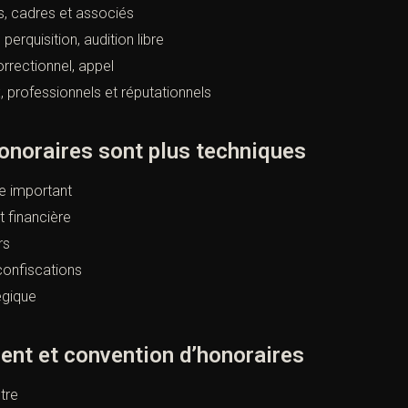
es, cadres et associés
perquisition, audition libre
correctionnel, appel
 professionnels et réputationnels
honoraires sont plus techniques
e important
 financière
rs
confiscations
égique
ient et convention d’honoraires
tre