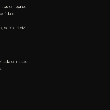
nt ou entreprise
procédure
l, social et civil
iétude en mission
ial
é