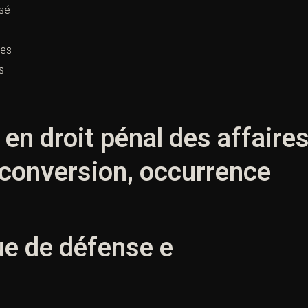
ssé
res
s
en droit pénal des affaire
 conversion, occurrence
ue de défense e