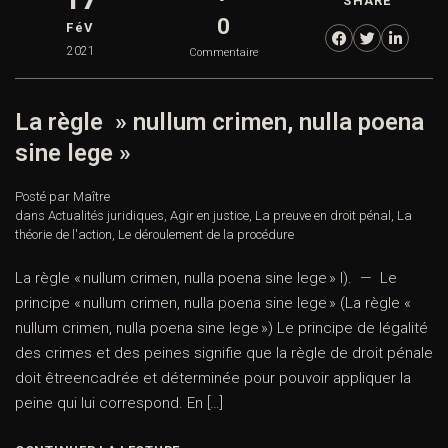
SHARE
0
FéV
2021
Commentaire
La règle » nullum crimen, nulla poena
sine lege »
Posté par Maître
dans
Actualités juridiques
,
Agir en justice
,
La preuve en droit pénal
,
La
théorie de l'action
,
Le déroulement de la procédure
La règle « nullum crimen, nulla poena sine lege » I). — Le
principe « nullum crimen, nulla poena sine lege » (La règle «
nullum crimen, nulla poena sine lege ») Le principe de légalité
des crimes et des peines signifie que la règle de droit pénale
doit êtreencadrée et déterminée pour pouvoir appliquer la
peine qui lui correspond. En […]