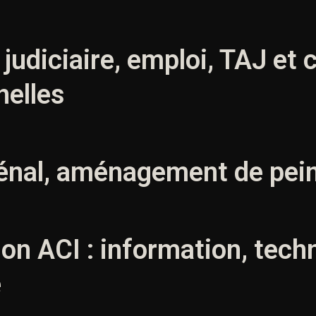
r judiciaire, emploi, TAJ e
nelles
pénal, aménagement de pein
on ACI : information, tech
e