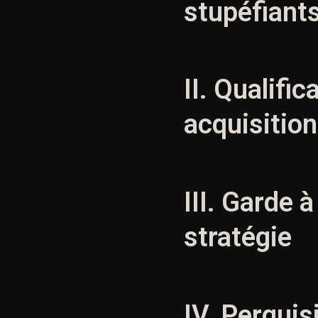
stupéfiants
II. Qualifi
acquisition
III. Garde 
stratégie
IV. Perquis