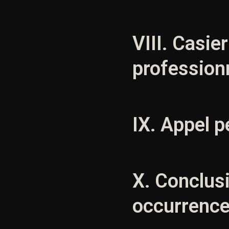
VIII. Casie
profession
IX. Appel 
X. Conclusi
occurrenc