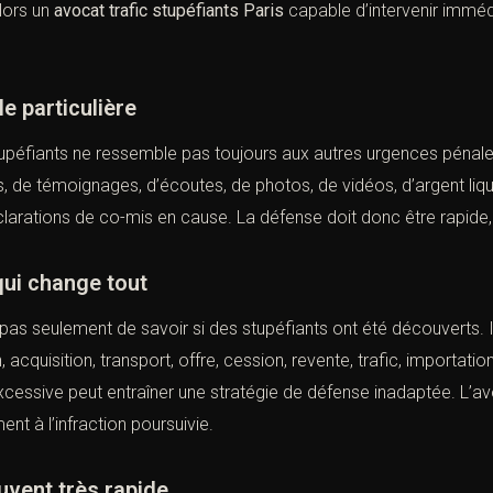
lors un
avocat trafic stupéfiants Paris
capable d’intervenir immé
e particulière
upéfiants ne ressemble pas toujours aux autres urgences pénal
 de témoignages, d’écoutes, de photos, de vidéos, d’argent liquid
arations de co-mis en cause. La défense doit donc être rapide, 
qui change tout
pas seulement de savoir si des stupéfiants ont été découverts. I
 acquisition, transport, offre, cession, revente, trafic, importati
xcessive peut entraîner une stratégie de défense inadaptée. L’
av
nt à l’infraction poursuivie.
uvent très rapide