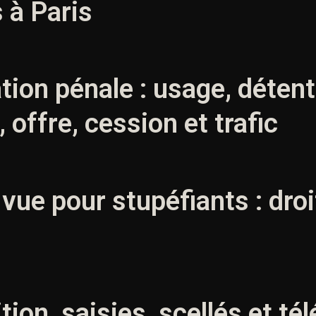
 à Paris
cation pénale : usage, détent
, offre, cession et trafic
à vue pour stupéfiants : droi
ition, saisies, scellés et t