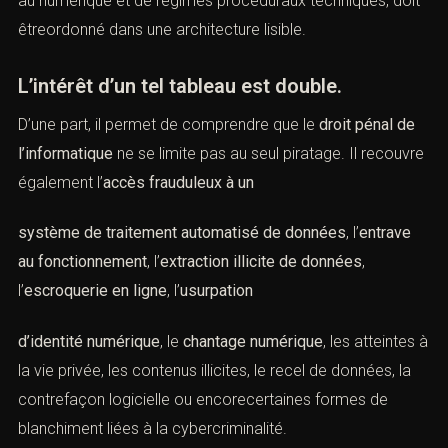
composé de textes spéciaux, d’infractions classiques
transposées au numérique et de régimes procéduraux
techniques, doit êtreordonné dans une architecture
lisible.
L’intérêt d’un tel tableau est double.
D’une part, il permet de comprendre que le
droit pénal de
l’informatique
ne se limite pas au seul piratage. Il
recouvre également l’
accès frauduleux à un
système de traitement automatisé de données
, l’
entrave
au fonctionnement
, l’
extraction illicite de données
,
l’
escroquerie en ligne
, l’
usurpation
d’identité numérique
, le
chantage numérique
, les atteintes
à la vie privée, les contenus illicites, le recel de données,