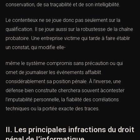
connexion, adresses IP, horodatages, copies
forensiques, scellés numériques, rapportsd’expertise,
captures d’écran, métadonnées, correspondances
électroniques et traces de paiement forment un
ensemble probatoire d’une grande richesse, mais
également d’une grande fragilité. La valeurd’une preuve
numérique dépend de sa licéité, de sa conservation, de
sa traçabilité et de son intelligibilité.
Le contentieux ne se joue donc pas seulement sur la
qualification. Il se joue aussi sur la robustesse de la
chaîne probatoire. Une entreprise victime qui tarde à
faire établir un constat, qui modifie elle-
même le système compromis sans précaution ou qui
omet de journaliser les événements affaiblit