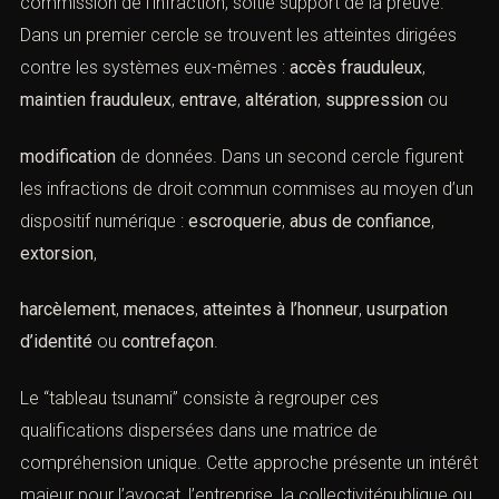
Le
droit pénal de l’informatique
désigne l’ensemble des
règles répressives applicables lorsque l’outil
informatique constitue soit l’objet de l’atteinte, soit le
moyen de commission de l’infraction, soitle support de
la preuve. Dans un premier cercle se trouvent les
atteintes dirigées contre les systèmes eux-mêmes :
accès frauduleux
,
maintien frauduleux
,
entrave
,
altération
,
suppression
ou
modification
de données. Dans un second cercle
figurent les infractions de droit commun commises au
moyen d’un dispositif numérique :
escroquerie
,
abus de
confiance
,
extorsion
,
harcèlement
,
menaces
,
atteintes à l’honneur
,
usurpation
d’identité
ou
contrefaçon
.