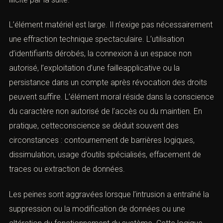
automatisé de données
, prévue à l’article
323-1 du Code
pénal
. Le texte réprimeégalement le
maintien frauduleux
.
La distinction est décisive. L’accès vise la pénétration
initiale dans le système. Le maintien vise la persistance
illicite dans l’environnement numérique, y
comprislorsqu’un accès initialement accidentel ou
discutable devient clairement illicite par la suite.
L’élément matériel est large. Il n’exige pas
nécessairement une effraction technique spectaculaire.
L’utilisation d’identifiants dérobés, la connexion à un
espace non autorisé, l’exploitation d’une failleapplicative
ou la persistance dans un compte après révocation des
droits peuvent suffire. L’élément moral réside dans la
conscience du caractère non autorisé de l’accès ou du
 recherchez un avocat spécialisé en droit pénal ? Laissez-nou
maintien. En pratique, cetteconscience se déduit