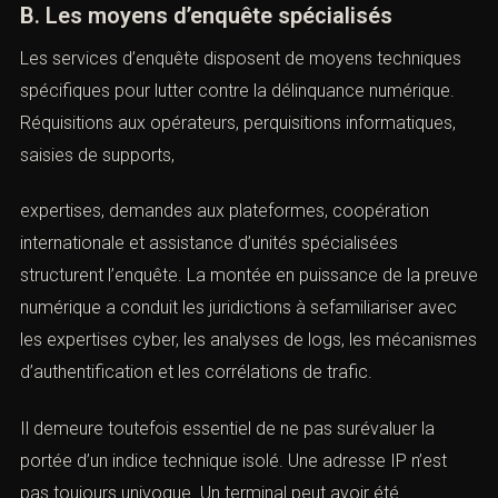
La licéité de la preuve mérite une attention particulière.
En procédure pénale française, le régime de recevabilité
se distingue de celui du procès civil, mais certaines
irrégularités peuvent fragiliserl’exploitation d’éléments
recueillis dans des conditions contestables. La
surveillance des salariés, la captation de
correspondances, l’accès à des messageries ou
l’exploitation de dispositifs de contrôledoivent être
appréciés à la lumière du droit au respect de la vie
privée et du principe de loyauté, sous le contrôle du juge.
B. Les moyens d’enquête spécialisés
Les services d’enquête disposent de moyens techniques
spécifiques pour lutter contre la délinquance numérique.
Réquisitions aux opérateurs, perquisitions informatiques,
saisies de supports,