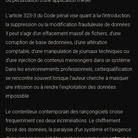
L’article
323-2 du Code pénal
réprime le fait d’entraver
ou de fausser le fonctionnement d’un système de
traitement automatisé de données. Cette infraction
couvre des hypothèses variées : saturationd’un serveur,
diffusion de code malveillant, blocage d’un service,
neutralisation d’un réseau interne, sabotage logiciel, déni
de service distribué ou perturbation d’une application
métier.
L’article
323-3 du Code pénal
vise quant à lui
n font
l’introduction, la suppression ou la modification
frauduleuse de données. Il peut s’agir d’un effacement
massif de fichiers, d’une corruption de base dedonnées,
d’une altération comptable, d’une manipulation de
journaux techniques ou d’une injection de contenus
mensongers dans un système. Dans les environnements