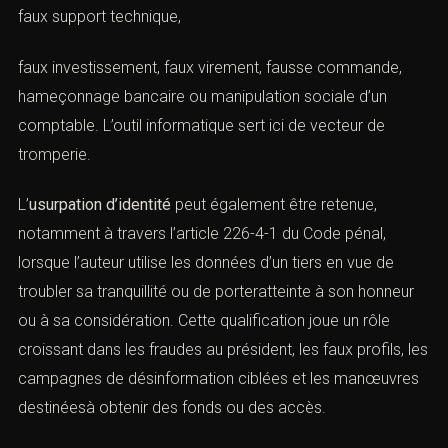
se détermine parl’autorisation, la mission, le périmètre et
la documentation des opérations.
D. L’escroquerie, l’usurpation d’identité et
les infractions connexes
Le
droit pénal de l’informatique
ne se limite pas aux
articles 323. L’
escroquerie
prévue à l’article
313-1 du
Code pénal
demeure omniprésente dans les fraudes en
ligne : faux support technique,
faux investissement, faux virement, fausse commande,
hameçonnage bancaire ou manipulation sociale d’un
comptable. L’outil informatique sert ici de vecteur de
tromperie.
L’
usurpation d’identité
peut également être retenue,