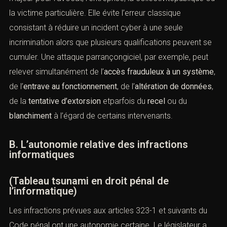
Le “tableau tsunami” consiste à regrouper ces
qualifications dispersées dans une matrice de
compréhension unique. Cette approche présente un
intérêt majeur pour l’avocat, l’entreprise, la
collectivitépublique ou la victime particulière. Elle évite
l’erreur classique consistant à réduire un incident cyber à
une seule incrimination alors que plusieurs qualifications
peuvent se cumuler. Une attaque parrançongiciel, par
exemple, peut relever simultanément de l’
accès
frauduleux à un système
, de l’
entrave au fonctionnement
,
de l’
altération de données
, de la
tentative d’extorsion
etparfois du
recel
ou du
blanchiment
à l’égard de
certains intervenants.