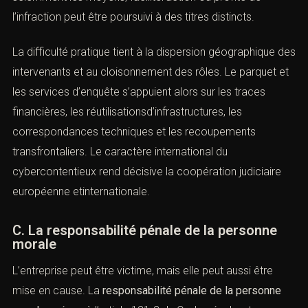
coaction
La cybercriminalité est rarement solitaire. Elle met
souvent en jeu une chaîne d’acteurs : développeurs de
malwares, intermédiaires d’accès initial, hébergeurs de
données volées, blanchisseurs,
négociateurs, revendeurs d’identifiants ou simples
exécutants. Le droit pénal classique de la
complicité
et
de la
coaction
s’applique pleinement. Celui qui fournit
sciemment les moyens, facilitel’action ou profite de
l’infraction peut être poursuivi à des titres distincts.
La difficulté pratique tient à la dispersion géographique
des intervenants et au cloisonnement des rôles. Le
parquet et les services d’enquête s’appuient alors sur les
traces financières, les réutilisationsd’infrastructures, les