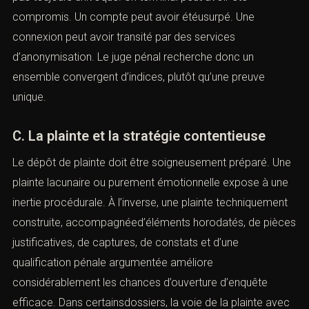
expertises, demandes aux plateformes, coopération
internationale et assistance d’unités spécialisées
structurent l’enquête. La montée en puissance de la
preuve numérique a conduit les juridictions à
sefamiliariser avec les expertises cyber, les analyses de
logs, les mécanismes d’authentification et les
corrélations de trafic.
Il demeure toutefois essentiel de ne pas surévaluer la
portée d’un indice technique isolé. Une adresse IP n’est
pas toujours univoque. Un terminal peut avoir été
compromis. Un compte peut avoir étéusurpé. Une
connexion peut avoir transité par des services
d’anonymisation. Le juge pénal recherche donc un