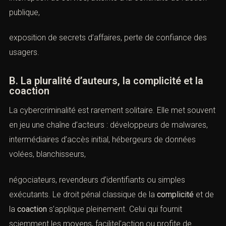
administrative ou sanitaire, plus laréponse pénale tend à
se durcir.
Cette logique est particulièrement nette lorsque les faits
touchent des infrastructures sensibles, des opérateurs
d’importance vitale, des établissements de santé, des
collectivités publiques ou desprestataires détenant des
données critiques. La matérialité technique de l’attaque
s’accompagne alors d’un préjudice social élargi :
interruption de service, atteinte à la continuité de l’action
publique,
exposition de secrets d’affaires, perte de confiance des
usagers.
B. La pluralité d’auteurs, la complicité et la