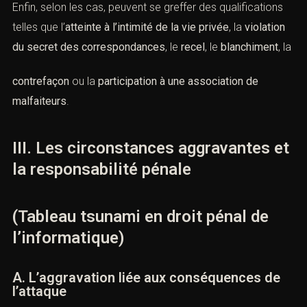
notamment à travers l’article
226-4-1 du Code pénal
,
lorsque l’auteur utilise les données d’un tiers en vue de
troubler sa tranquillité ou de porteratteinte à son honneur
ou à sa considération. Cette qualification joue un rôle
croissant dans les fraudes au président, les faux profils,
les campagnes de désinformation ciblées et les
manœuvres destinéesà obtenir des fonds ou des accès.
Enfin, selon les cas, peuvent se greffer des qualifications
telles que l’
atteinte à l’intimité de la vie privée
, la
violation du secret des correspondances
, le
recel
, le
blanchiment
, la
contrefaçon
ou la
participation à une association de
malfaiteurs
.