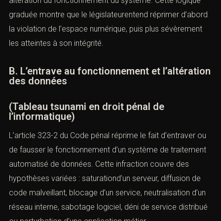
coordonnées et nous vous contacterons.
souvent des circonstances : contournement de barrières
logiques, dissimulation, usage d’outils spécialisés,
effacement de traces ou extraction de données.
Les peines sont aggravées lorsque l’intrusion a entraîné
la suppression ou la modification de données ou une
altération du fonctionnement du système. Cette logique
graduée montre que le législateurentend réprimer
d’abord la violation de l’espace numérique, puis plus
nfraction ou tribunal compétent *
sévèrement les atteintes à son intégrité.
B. L’entrave au fonctionnement et
l’altération des données
 *
(Tableau tsunami en droit pénal de
l’informatique)
 prise de contact