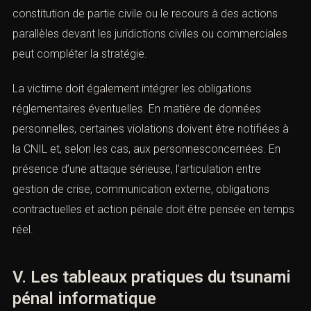
ensemble convergent d’indices, plutôt qu’une preuve
unique.
C. La plainte et la stratégie contentieuse
Le dépôt de plainte doit être soigneusement préparé.
Une plainte lacunaire ou purement émotionnelle expose
à une inertie procédurale. À l’inverse, une plainte
techniquement construite, accompagnéed’éléments
horodatés, de pièces justificatives, de captures, de
constats et d’une qualification pénale argumentée
améliore considérablement les chances d’ouverture
d’enquête efficace. Dans certainsdossiers, la voie de la
plainte avec constitution de partie civile ou le recours à
des actions parallèles devant les juridictions civiles ou
commerciales peut compléter la stratégie.