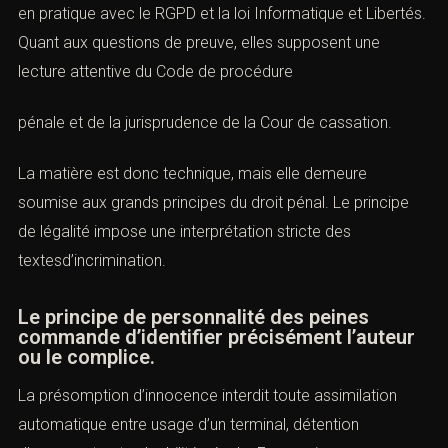
Les incriminations relatives aux atteintes aux systèmes
figurent principalement aux articles
323-1 à 323-7 du
Code pénal
. Les atteintes aux données
personnelless’articulent en pratique avec le
RGPD
et
la
loi Informatique et Libertés
. Quant aux questions de
preuve, elles supposent une lecture attentive du
Code de
procédure
pénale
et de la jurisprudence de la Cour de cassation.
La matière est donc technique, mais elle demeure
soumise aux grands principes du droit pénal. Le principe
de légalité impose une interprétation stricte des
textesd’incrimination.
Le principe de personnalité des peines
commande d’identifier précisément l’auteur