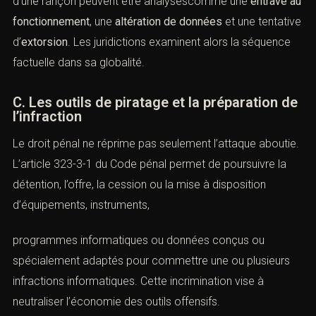
professionnels, cettequalification se rencontre souvent
lorsque l’auteur cherche à masquer une intrusion ou à
rendre l’exploitation des données impossible.
Le contentieux contemporain des rançongiciels croise
fréquemment ces deux incriminations. Le chiffrement
forcé des données, la paralysie d’un système et
l’exigence d’une rançon peuvent être analyséscomme
une
entrave au fonctionnement
, une
altération de
données
et une tentative d’
extorsion
. Les juridictions
examinent alors la séquence factuelle dans sa globalité.
C. Les outils de piratage et la préparation
de l’infraction
Le droit pénal ne réprime pas seulement l’attaque