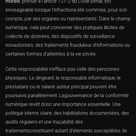
correspondances techniques et les recoupements
transfrontaliers. Le caractère international du
cybercontentieux rend décisive la coopération judiciaire
européenne etinternationale.
C. La responsabilité pénale de la personne
morale
L’entreprise peut être victime, mais elle peut aussi être
mise en cause. La
responsabilité pénale de la personne
morale
, prévue à l’article
121-2 du Code pénal
, est
envisageable lorsque l’infractiona été commise, pour
son compte, par ses organes ou représentants. Dans le
champ numérique, cela peut concerner des pratiques
illicites de collecte de données, des dispositifs de
surveillance nonautorisés, des traitements frauduleux