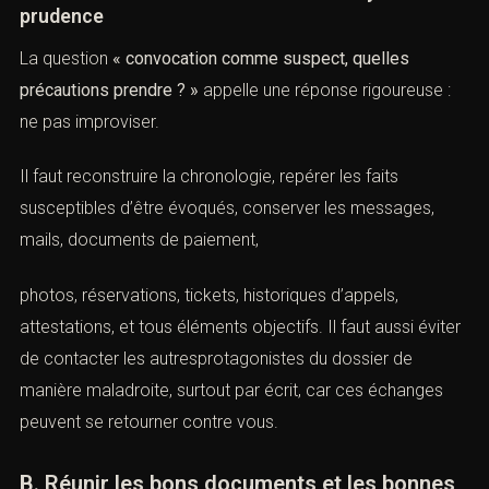
surgir. Une contradiction ou une déclaration mal
comprise peut changer la perception du dossier. C’est
pourquoi mêmeun témoin gagne souvent à préparer
sérieusement son audition, surtout si le contexte est
conflictuel, familial, professionnel ou numérique.
b. Une convocation floue doit être analysée
avec prudence
La question
« convocation comme suspect, quelles
précautions prendre ? »
appelle une réponse rigoureuse :
ne pas improviser.
Il faut reconstruire la chronologie, repérer les faits
susceptibles d’être évoqués, conserver les messages,
mails, documents de paiement,