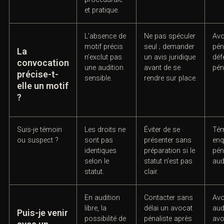
forme ai-je été
SMS, appel
preuve du mode
pro
convoqué ?
ou mail
de convocation
pén
peuvent tous
et sa date.
avoir une
importance
procédurale
et pratique.
L’absence de
Ne pas spéculer
Avo
motif précis
seul ; demander
pén
La
n’exclut pas
un avis juridique
déf
convocation
une audition
avant de se
pén
précise-t-
sensible.
rendre sur place.
elle un motif
?
Suis-je témoin
Les droits ne
Éviter de se
Tém
ou suspect ?
sont pas
présenter sans
enq
identiques
préparation si le
pén
selon le
statut n’est pas
aud