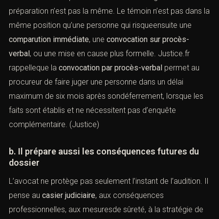
stratégie de défense
a. L’avocat aide à comprendre le statut exact
La personne convoquée ne sait pas toujours si elle sera
entendue comme témoin, comme personne
soupçonnée, ou si une mesure pluscoercitive est
envisagée. Or la préparation n’est pas la même. Le
témoin n’est pas dans la même position qu’une
personne qui risqueensuite une
comparution immédiate
,
une
convocation sur procès-verbal
, ou une mise en
cause plus formelle. Justice.fr rappelleque la
convocation par procès-verbal
permet au procureur de
faire juger une personne dans un délai maximum de six
mois après sondéferrement, lorsque les faits sont
établis et ne nécessitent pas d’enquête complémentaire.