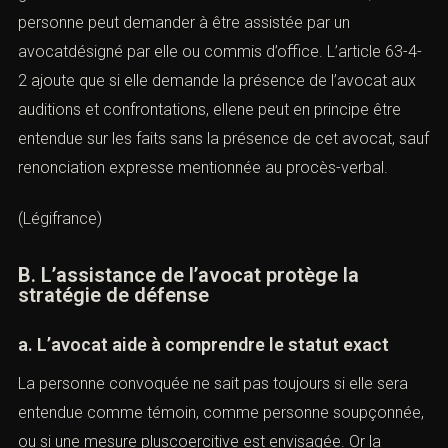
b. En garde à vue, le droit à l’avocat est renforcé
Si la situation évolue vers une
garde à vue
, le droit à
l’avocat devient encore plus protecteur. L’article 63-3-1
du Code de procédure pénaleprévoit que, dès le début
de la garde à vue et à tout moment au cours de celle-ci,
la personne peut demander à être assistée par un
avocatdésigné par elle ou commis d’office. L’article 63-
4-2 ajoute que si elle demande la présence de l’avocat
aux auditions et confrontations, ellene peut en principe
être entendue sur les faits sans la présence de cet
avocat, sauf renonciation expresse mentionnée au
procès-verbal.
(
Légifrance
)
B. L’assistance de l’avocat protège la