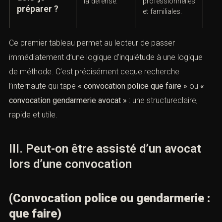
Une
Réunir identité,
Do
convocation
convocation,
pou
Quels
mal préparée
chronologie,
pén
documents
fragilise toute
preuves, pièces
pén
dois-je
la défense.
professionnelles
préparer ?
et familiales.
Ce premier tableau permet au lecteur de passer
immédiatement d’une logique d’inquiétude à une logique
de méthode. C’est précisément ceque recherche
l’internaute qui tape
« convocation police que faire »
ou
«
convocation gendarmerie avocat »
: une structureclaire,
rapide et utile.
III. Peut-on être assisté d’un avocat
lors d’une convocation