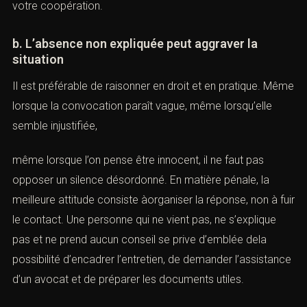
envisager une mesure coercitivedans le cadre légal
applicable, ou à tirer de cette absence une impression
défavorable sur votre coopération.
b. L’absence non expliquée peut aggraver la
situation
Il est préférable de raisonner en droit et en pratique.
Même lorsque la convocation paraît vague, même
lorsqu’elle semble injustifiée,
ombien font
même lorsque l’on pense être innocent, il ne faut pas
opposer un silence désordonné. En matière pénale, la
meilleure attitude consiste àorganiser la réponse, non à
fuir le contact. Une personne qui ne vient pas, ne
s’explique pas et ne prend aucun conseil se prive
d’emblée dela possibilité d’encadrer l’entretien, de