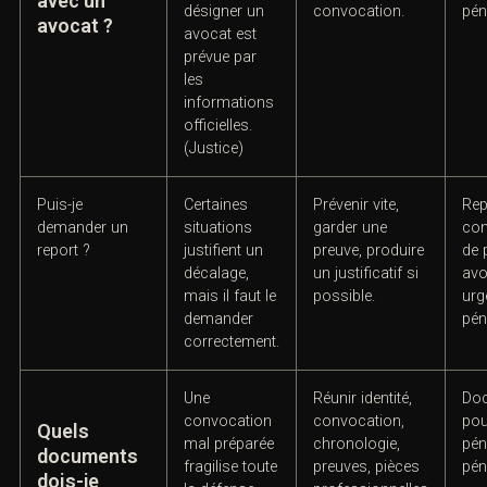
statut.
clair.
En audition
Contacter sans
Avo
libre, la
délai un
avocat
aud
Puis-je venir
possibilité de
pénaliste après
avo
avec un
désigner un
convocation
.
pén
avocat ?
avocat est
prévue par
les
informations
officielles.
(
Justice
)
Puis-je
Certaines
Prévenir vite,
Rep
demander un
situations
garder une
con
report ?
justifient un
preuve, produire
de 
décalage,
un justificatif si
avo
mais il faut le
possible.
urg
demander
pén
correctement.