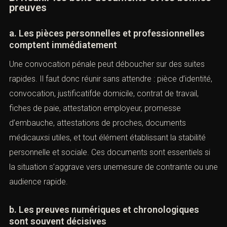
photos, réservations, tickets, historiques d’appels,
attestations, et tous éléments objectifs. Il faut aussi
éviter de contacter les autresprotagonistes du dossier
de manière maladroite, surtout par écrit, car ces
échanges peuvent se retourner contre vous.
B. Réunir les bons documents et les
bonnes preuves
a. Les pièces personnelles et professionnelles
comptent immédiatement
Une convocation pénale peut déboucher sur des suites
rapides. Il faut donc réunir sans attendre : pièce
d’identité, convocation, justificatifde domicile, contrat de
travail, fiches de paie, attestation employeur, promesse
d’embauche, attestations de proches, documents