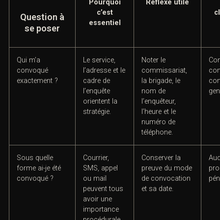
erreurs les plus fréquentes et à structurer une
réponsejuridiquement utile.
Pourquoi
Réflexe utile
c’est
c
Question à
essentiel
se poser
Qui m’a
Le service,
Noter le
Con
convoqué
l’adresse et le
commissariat,
com
exactement ?
cadre de
la brigade, le
con
l’enquête
nom de
gen
orientent la
l’enquêteur,
stratégie.
l’heure et le
numéro de
téléphone.
Sous quelle
Courrier,
Conserver la
Aud