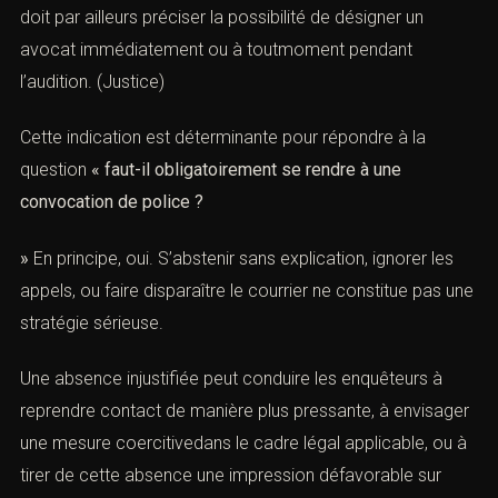
vos coordonnées et nous vous contacterons.
une convocation de la police ou de la gendarmerie
dans
le cadre visépar sa fiche sur l’audition libre. La
convocation doit par ailleurs préciser la possibilité de
 *
désigner un avocat immédiatement ou à toutmoment
pendant l’audition. (
Justice
)
Cette indication est déterminante pour répondre à la
l *
question
« faut-il obligatoirement se rendre à une
convocation de police ?
 de l'infraction ou tribunal compétent *
»
En principe, oui. S’abstenir sans explication, ignorer les
appels, ou faire disparaître le courrier ne constitue pas
une stratégie sérieuse.
éphone *
Une absence injustifiée peut conduire les enquêteurs à
reprendre contact de manière plus pressante, à
t de la prise de contact