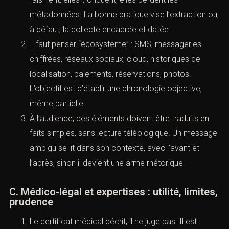
requis, confusion de dates, contamination du récit.
L’accusation sécurise en multipliant les
vérifications externes.
B. Les preuves numériques : ne pas se
contenter de captures
Le téléphone est souvent le meilleur témoin et le
pire piège. Les captures d’écran sont fragiles : elles
se falsifient, elles tronquent, elles perdent les
métadonnées. La bonne pratique vise l’extraction
ou, à défaut, la collecte encadrée et datée.
Il faut penser “écosystème” : SMS, messageries
chiffrées, réseaux sociaux, cloud, historiques de
localisation, paiements, réservations, photos.
L’objectif est d’établir une chronologie objective,
 recherchez un avocat spécialisé en droit pénal ? Laissez-nou