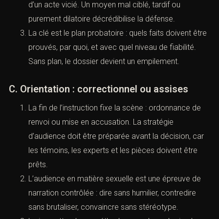
contact sont souvent centrales : elles protègent,
mais elles créent aussi des enjeux de preuve
(violations, pressions, communications indirectes).
B. Actes d’instruction : demander, vérifier,
contester
L’instruction est un temps d’écriture : demandes
d’actes, observations, recours. Ce temps peut
réparer une enquête préliminaire insuffisante.
Les nullités doivent être utiles : elles visent
l’écartement d’une preuve irrégulière ou la reprise
d’un acte vicié. Un moyen mal ciblé, tardif ou
purement dilatoire décrédibilise la défense.
La clé est le plan probatoire : quels faits doivent
être prouvés, par quoi, et avec quel niveau de
fiabilité. Sans plan, le dossier devient un