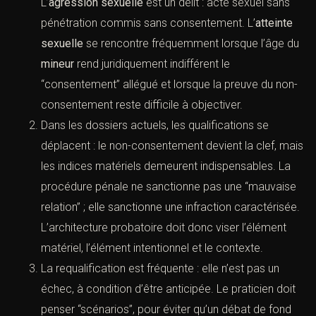
A. Repères rapides
Le
viol
est le crime de la pénétration sexuelle (et
des actes assimilés) commise sans
consentement. L’
agression sexuelle
est un délit :
acte sexuel sans pénétration commis sans
consentement. L’
atteinte sexuelle
se rencontre
fréquemment lorsque l’âge du
mineur
rend
juridiquement indifférent le “consentement” allégué
et lorsque la preuve du non-consentement reste
difficile à objectiver.
Dans les dossiers actuels, les qualifications se
déplacent : le non-consentement devient la clef,
mais les indices matériels demeurent
indispensables. La procédure pénale ne
sanctionne pas une “mauvaise relation” ; elle