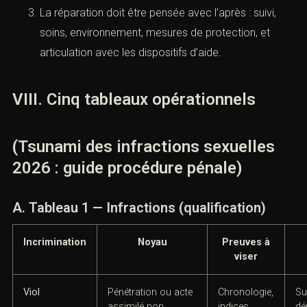
étapes, les délais, les décisions du parquet, et ce
qui dépend ou non de la volonté de la victime.
C. Réparation et partie civile
La constitution de partie civile ouvre des droits :
accès au dossier, demandes d’actes, réparation.
Elle suppose un dossier de préjudice : soins,
retentissement scolaire, conséquences
relationnelles, anxiété, troubles du sommeil, pertes
de chance.
Le chiffrage n’est pas un exercice moral ; c’est une
démonstration. Le juge indemnise ce qui est établi,
daté, justifié.
La réparation doit être pensée avec l’après : suivi,
soins, environnement, mesures de protection, et