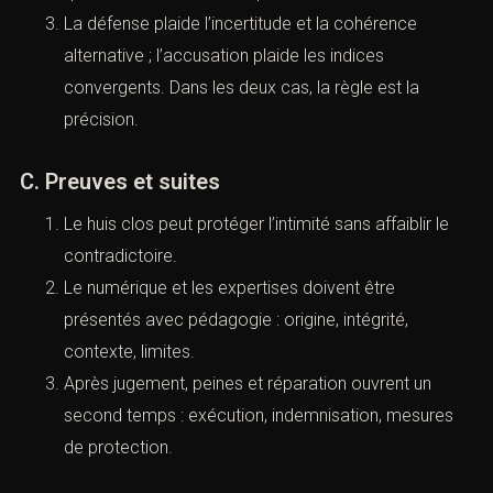
pour éviter l’improvisation.
L’objectif n’est pas un récit parfait mais des faits
vérifiables : ce qui est certain, probable, ou
invérifiable, et pourquoi.
B. La place du
consentement
à l’audience
Le juge apprécie les circonstances : paroles,
limites posées, vulnérabilité, emprise, et indices
matériels. Le
consentement
ne se réduit ni à une
morale intime, ni à une formalité verbale.
Les questions doivent rester factuelles : qui a dit
quoi, quand, où, comment, et quelles traces
subsistent.
La défense plaide l’incertitude et la cohérence
alternative ; l’accusation plaide les indices