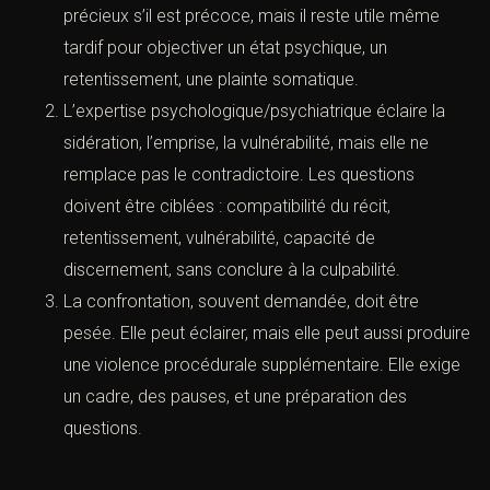
coordonnées et nous vous contacterons.
même partielle.
À l’audience, ces éléments doivent être traduits en
faits simples, sans lecture téléologique. Un
message ambigu se lit dans son contexte, avec
l’avant et l’après, sinon il devient une arme
rhétorique.
C. Médico-légal et expertises : utilité,
limites, prudence
l'infraction ou tribunal compétent *
Le certificat médical décrit, il ne juge pas. Il est
précieux s’il est précoce, mais il reste utile même
tardif pour objectiver un état psychique, un
ne *
retentissement, une plainte somatique.
L’expertise psychologique/psychiatrique éclaire la
sidération, l’emprise, la vulnérabilité, mais elle ne
 la prise de contact
remplace pas le contradictoire. Les questions