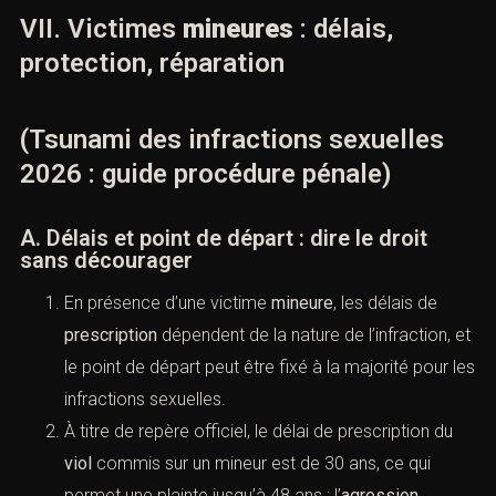
convergents. Dans les deux cas, la règle est la
précision.
C. Preuves et suites
Le huis clos peut protéger l’intimité sans affaiblir le
contradictoire.
Le numérique et les expertises doivent être
présentés avec pédagogie : origine, intégrité,
contexte, limites.
Après jugement, peines et réparation ouvrent un
second temps : exécution, indemnisation, mesures
de protection.
VII. Victimes
mineures
: délais,
protection, réparation