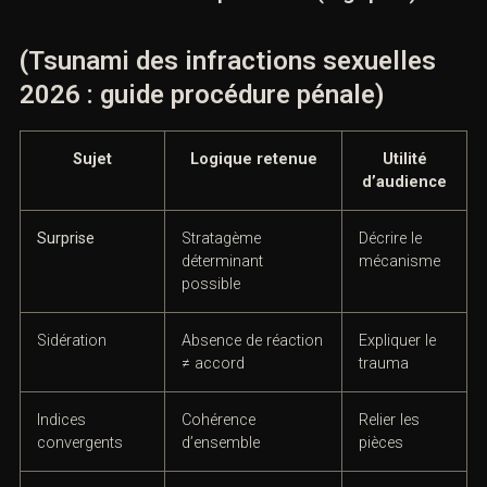
CPP, art. 706-47
Périmètre
Activer
procédural
protections
Délais de
Calculs et point
Sécuriser
prescription
de départ
délais
mineurs
C. pén., 222-23 s.
Viol
Éléments
matériels
C. pén., 222-27 s.
Agression
Alternatives
sexuelle
D. Tableau 4 — Jurisprudence (logiques)
(Tsunami des infractions sexuelles