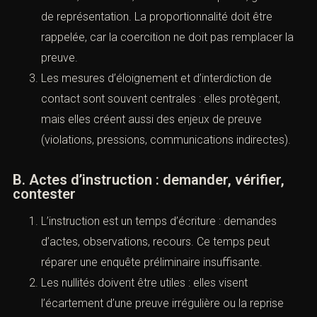
A. Statuts et mesures
La mise en examen suppose des indices graves
ou concordants ; le témoin assisté est un statut
intermédiaire. Dans les dossiers de violences
sexuelles, ces statuts structurent l’accès au
dossier, les demandes d’actes et la perception
d’audience.
Le contrôle judiciaire et la détention provisoire
s’argumentent au regard des risques : pression sur
la victime, réitération, trouble à l’ordre public,
garantie de représentation. La proportionnalité doit
être rappelée, car la coercition ne doit pas
remplacer la preuve.
Les mesures d’éloignement et d’interdiction de