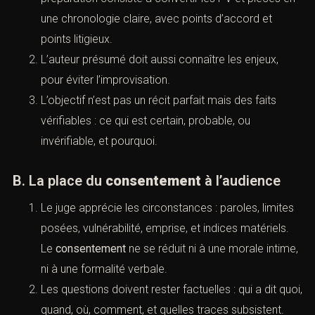
VI. Audience : correctionnel,
assises, huis clos et contradiction
(Tsunami des infractions sexuelles
2026 : guide procédure pénale)
A. Préparer la scène judiciaire
Le procès est un temps court : un dossier construit
sur des mois est relu en quelques heures. La
préparation consiste à convertir les PV et pièces
en une chronologie claire, avec points d’accord et
points litigieux.
L’auteur présumé doit aussi connaître les enjeux,