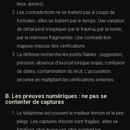
2026 : guide procédure pénale)
A. L’audition : une architecture en quatre
temps
Une audition utile suit une logique : situation initiale,
déclencheur, déroulé précis, conséquences. Les
questions doivent distinguer les perceptions (peur,
sidération) des faits observables (gestes, paroles,
lieux, durées).
Les contradictions ne se traitent pas à coups de
formules ; elles se traitent par le temps. Une
variation de détail peut s’expliquer par le trauma,
par la honte, par la mémoire fragmentée. Une
contradiction majeure impose des vérifications.
La défense recherche les points faibles :
suggestion, pression, absence d’avocat lorsque