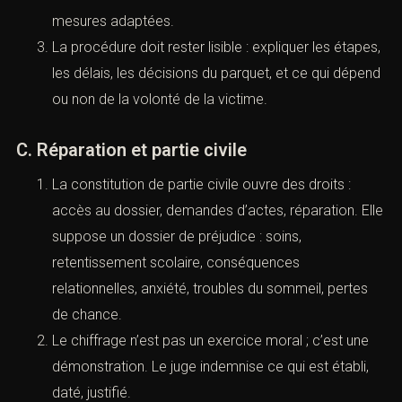
Cette règle n’empêche pas de déposer plainte
avant 18 ans. Au contraire, agir tôt augmente les
chances de preuve et réduit le risque
d’effondrement probatoire.
B. Protection procédurale
La protection vise à réduire les répétitions inutiles,
à organiser l’accompagnement, et à sécuriser les
auditions. L’objectif n’est pas de “protéger du
procès” mais de protéger dans le procès.
Les conflits familiaux et les risques d’emprise
imposent de vérifier la représentation du mineur,
l’existence d’un conflit d’intérêts et la nécessité de
mesures adaptées.
La procédure doit rester lisible : expliquer les