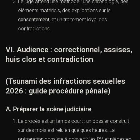
empilement.
C. Orientation : correctionnel ou assises
La fin de l’instruction fixe la scène : ordonnance de
renvoi ou mise en accusation. La stratégie
d’audience doit être préparée avant la décision,
car les témoins, les experts et les pièces doivent
être prêts.
L’audience en matière sexuelle est une épreuve de
narration contrôlée : dire sans humilier, contredire
sans brutaliser, convaincre sans stéréotype.
Le juge attend une méthode : une chronologie, des
éléments matériels, des explications sur le
consentement
, et un traitement loyal des
contradictions.