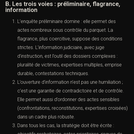
logique est de permettre des vérifications
ultérieures.
Le praticien, dès ce stade, prépare l’audience
future : il note les points stables, les incertitudes,
les zones à vérifier, et il évite de “réécrire” le vécu.
La cohérence se construit par la précision, pas par
l’emphase.
B. Les trois voies : préliminaire, flagrance,
information
L’enquête préliminaire domine : elle permet des
actes nombreux sous contrôle du parquet. La
flagrance, plus coercitive, suppose des conditions
strictes. L’information judiciaire, avec juge
d’instruction, est l’outil des dossiers complexes :
pluralité de victimes, expertises multiples, emprise