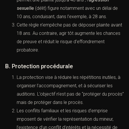
(Tsunami des infractions sexuelles
2026 : guide procédure pénale)
A. Délais et point de départ : dire le droit
sans décourager
En présence d’une victime
mineure
, les délais de
prescription
dépendent de la nature de l’infraction,
et le point de départ peut être fixé à la majorité
pour les infractions sexuelles.
À titre de repère officiel, le délai de prescription du
viol
commis sur un mineur est de 30 ans, ce qui
permet une plainte jusqu’à 48 ans ; l’
agression
sexuelle
(délit) figure notamment avec un délai de
10 ans, conduisant, dans l’exemple, à 28 ans.