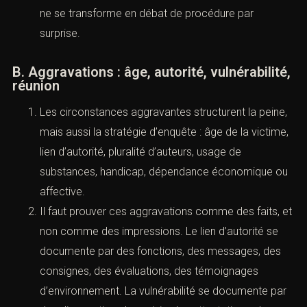
sanctionne une infraction caractérisée.
L’architecture probatoire doit donc viser l’élément
matériel, l’élément intentionnel et le contexte.
La requalification est fréquente : elle n’est pas un
échec, à condition d’être anticipée. Le praticien
doit penser “scénarios”, pour éviter qu’un débat de
fond ne se transforme en débat de procédure par
surprise.
B. Aggravations : âge, autorité,
vulnérabilité, réunion
Les circonstances aggravantes structurent la
peine, mais aussi la stratégie d’enquête : âge de la
victime, lien d’autorité, pluralité d’auteurs, usage de
substances, handicap, dépendance économique