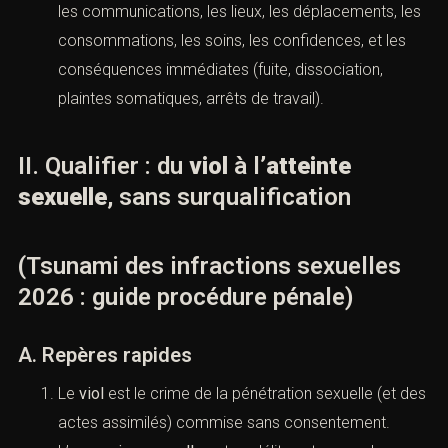
l’assises.
Un bon dossier commence par une chronologie
écrite, stable et datée : avant les faits, pendant les
faits, après les faits. Cette chronologie doit inclure
les communications, les lieux, les déplacements,
les consommations, les soins, les confidences, et
les conséquences immédiates (fuite, dissociation,
plaintes somatiques, arrêts de travail).
II. Qualifier : du
viol
à l’
atteinte
sexuelle
, sans surqualification
(Tsunami des infractions sexuelles
2026 : guide procédure pénale)