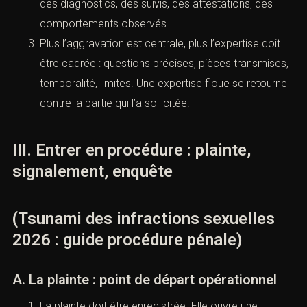
ou affective.
Il faut prouver ces aggravations comme des faits,
et non comme des impressions. Le lien d’autorité
se documente par des fonctions, des messages,
des consignes, des évaluations, des témoignages
d’environnement. La vulnérabilité se documente
par des diagnostics, des suivis, des attestations,
des comportements observés.
Plus l’aggravation est centrale, plus l’expertise doit
être cadrée : questions précises, pièces
transmises, temporalité, limites. Une expertise
floue se retourne contre la partie qui l’a sollicitée.
III. Entrer en procédure : plainte,
signalement, enquête