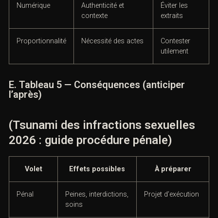
2026 : guide procédure pénale)
Sujet
Logique retenue
Utilité
d’audience
Surprise
Stratagème
Décrire le
déterminant
mécanisme
possible
Sidération
Absence de
Expliquer le
réaction ≠ accord
trauma
Indices
Cohérence
Relier les
convergents
d’ensemble
pièces
Numérique
Authenticité et
Éviter les
contexte
extraits