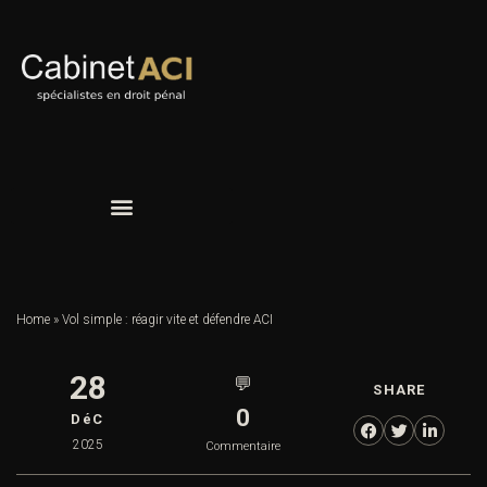
Home
»
Vol simple : réagir vite et défendre ACI
28
💬
SHARE
0
DéC
2025
Commentaire