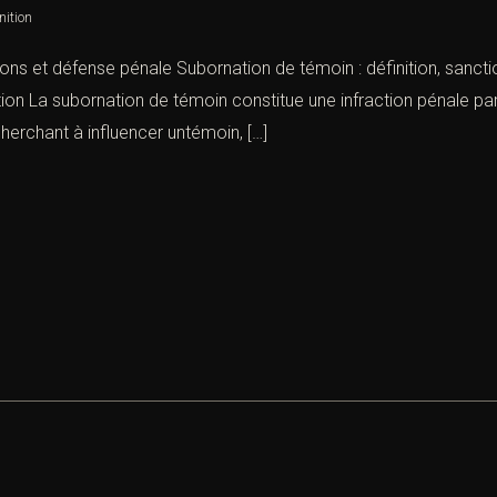
nition
ions et défense pénale Subornation de témoin : définition, sancti
ion La subornation de témoin constitue une infraction pénale part
erchant à influencer untémoin, […]