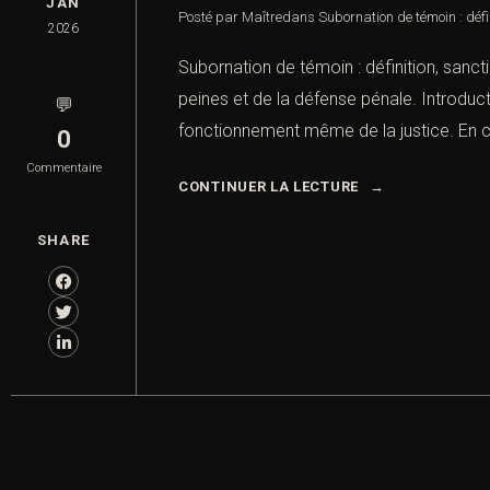
JAN
Posté par Maître
dans
Subornation de témoin : défi
2026
Subornation de témoin : définition, sanct
peines et de la défense pénale. Introduct
💬
fonctionnement même de la justice. En ch
0
Commentaire
CONTINUER LA LECTURE
SHARE