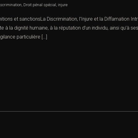
iscrimination
,
Droit pénal spécial
,
injure
nitions et sanctionsLa Discrimination, l’Injure et la Diffamation Int
te à la dignité humaine, à la réputation d’un individu, ainsi qu’à
igilance particulière […]