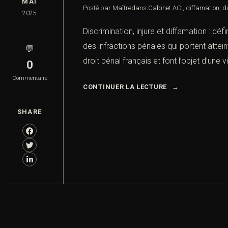
MAI
Posté par Maître
dans
Cabinet ACI
,
diffamation
,
d
2025
Discrimination, injure et diffamation : défi
des infractions pénales qui portent attein
💬
droit pénal français et font l’objet d’une v
0
Commentaire
CONTINUER LA LECTURE
SHARE