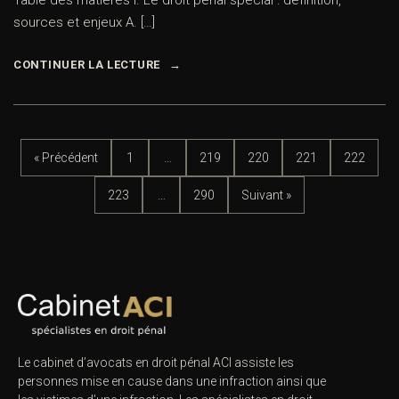
Table des matières I. Le droit pénal spécial : définition,
sources et enjeux A. […]
CONTINUER LA LECTURE
« Précédent
1
…
219
220
221
222
223
…
290
Suivant »
Le cabinet d’avocats en droit pénal ACI assiste les
personnes mise en cause dans une infraction ainsi que