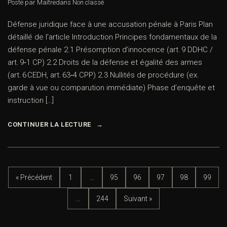
Posté par Maître
dans
Non classé
Défense juridique face à une accusation pénale à Paris Plan
détaillé de l’article Introduction Principes fondamentaux de la
défense pénale 2.1 Présomption d’innocence (art. 9 DDHC /
art. 9‑1 CP) 2.2 Droits de la défense et égalité des armes
(art. 6 CEDH, art. 63‑4 CPP) 2.3 Nullités de procédure (ex.
garde à vue ou comparution immédiate) Phase d’enquête et
instruction […]
CONTINUER LA LECTURE
« Précédent
1
…
95
96
97
98
99
…
244
Suivant »