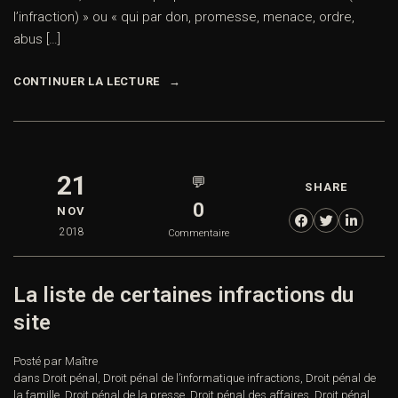
l’infraction) » ou « qui par don, promesse, menace, ordre,
abus […]
CONTINUER LA LECTURE
21
💬
SHARE
0
NOV
2018
Commentaire
La liste de certaines infractions du
site
Posté par Maître
dans
Droit pénal
,
Droit pénal de l’informatique infractions
,
Droit pénal de
la famille
,
Droit pénal de la presse
,
Droit pénal des affaires
,
Droit pénal