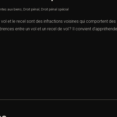
intes aux biens
,
Droit pénal
,
Droit pénal spécial
 vol et le recel sont des infractions voisines qui comportent de
férences entre un vol et un recel de vol ? Il convient d’appréhend