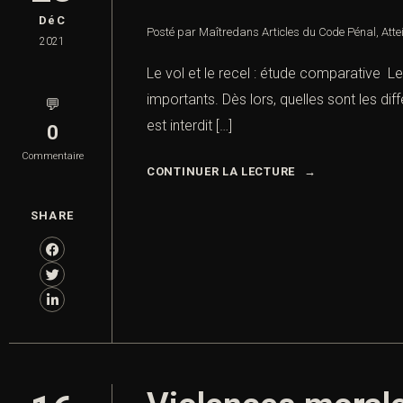
DéC
Posté par Maître
dans
Articles du Code Pénal
,
Atte
2021
Le vol et le recel : étude comparative Le
importants. Dès lors, quelles sont les dif
💬
est interdit […]
0
Commentaire
CONTINUER LA LECTURE
SHARE