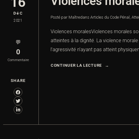
Violences moral
16
DéC
Posté par Maître
dans
Articles du Code Pénal
,
Atte
2021
Violences moralesViolences morales sont
atteintes à la dignité. La violence mor
💬
l’agressivité n’ayant pas atteint physiqu
0
Commentaire
CONTINUER LA LECTURE
SHARE