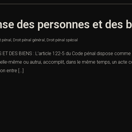
nse des personnes et des 
t pénal
,
Droit pénal général
,
Droit pénal spécial
DES BIENS : L’article 122-5 du Code pénal dispose comme sui
ers elle-même ou autrui, accomplit, dans le même temps, un acte 
ion entre […]