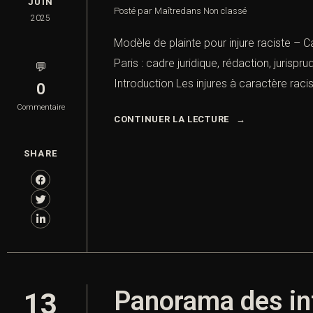
JUIN
Posté par Maître
dans
Non classé
2025
Modèle de plainte pour injure raciste – C
Paris : cadre juridique, rédaction, juris
💬
Introduction Les injures à caractère rac
0
Commentaire
CONTINUER LA LECTURE
SHARE
Panorama des inf
13