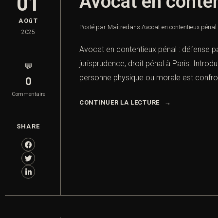
Avocat en conten
01
AOûT
Posté par Maître
dans
Avocat en contentieux pénal 
2025
Avocat en contentieux pénal : défense par
jurisprudence, droit pénal à Paris. Intro
💬
personne physique ou morale est confront
0
Commentaire
CONTINUER LA LECTURE
SHARE