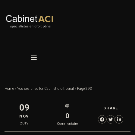
Home
»
You searched for Cabinet droit pénal
»
Page 293
09
💬
SHARE
0
NOV
2019
Commentaire