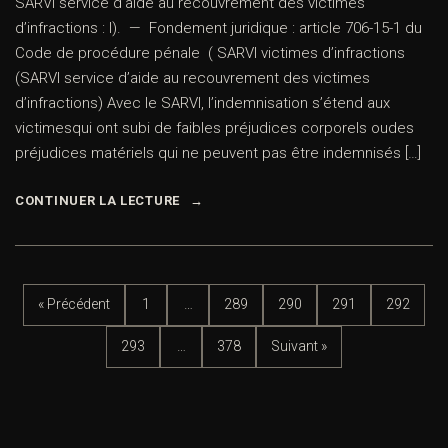
SARVI service d’aide au recouvrement des victimes
d’infractions : I). — Fondement juridique : article 706-15-1 du
Code de procédure pénale ( SARVI victimes d’infractions
(SARVI service d’aide au recouvrement des victimes
d’infractions) Avec le SARVI, l’indemnisation s’étend aux
victimesqui ont subi de faibles préjudices corporels oudes
préjudices matériels qui ne peuvent pas être indemnisés […]
CONTINUER LA LECTURE
« Précédent
1
…
289
290
291
292
293
…
378
Suivant »