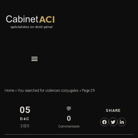
Home
»
You searched for violences conjugales
»
Page 29
05
💬
SHARE
0
DéC
2025
Commentaire