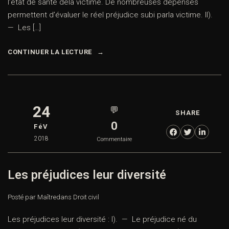
l’état de santé dela victime. De nombreuses dépenses
permettent d’évaluer le réel préjudice subi parla victime. II).
— Les […]
CONTINUER LA LECTURE
24
💬
SHARE
0
FéV
2018
Commentaire
Les préjudices leur diversité
Posté par Maître
dans
Droit civil
Les préjudices leur diversité : I). — Le préjudice né du