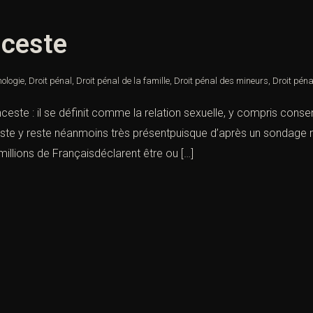
nceste
ologie
,
Droit pénal
,
Droit pénal de la famille
,
Droit pénal des mineurs
,
Droit péna
inceste : il se définit comme la relation sexuelle, y compris cons
ceste y reste néanmoins très présentpuisque d’après un sondage r
millions de Françaisdéclarent être ou […]