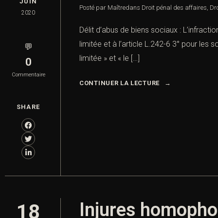
JUIN
Posté par Maître
dans
Droit pénal des affaires
,
Dro
2020
Délit d’abus de biens sociaux : L’infract
limitée et à l’article L.242-6 3° pour les
💬
limitée » et « le […]
0
Commentaire
CONTINUER LA LECTURE
SHARE
Injures homoph
18