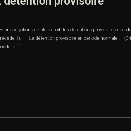
t détention provisoire
 Les prolongations de plein droit des détentions provisoires dans 
récède. I). — La détention provisoire en période normale : (Cris
onde le […]