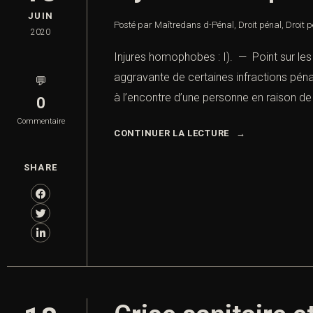
JUIN
Posté par Maître
dans
d-Pénal
,
Droit pénal
,
Droit 
2020
Injures homophobes : I). — Point sur l
aggravante de certaines infractions pénal
💬
à l’encontre d’une personne en raison de 
0
Commentaire
CONTINUER LA LECTURE
SHARE