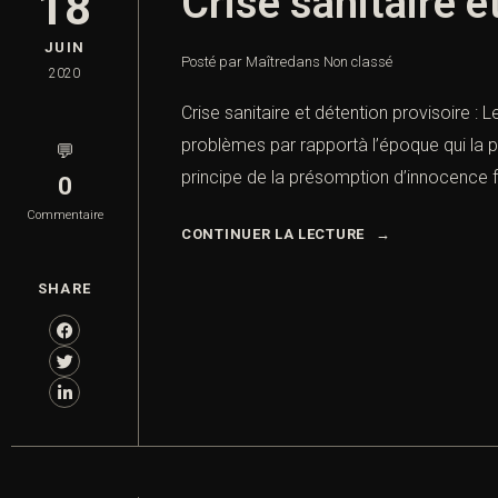
Crise sanitaire e
18
JUIN
Posté par Maître
dans
Non classé
2020
Crise sanitaire et détention provisoire :
problèmes par rapportà l’époque qui la p
💬
principe de la présomption d’innocence f
0
Commentaire
CONTINUER LA LECTURE
SHARE