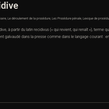
idive
iaire
,
Le déroulement de la procédure
,
Les Procédure pénale
,
Lexique de procédu
ve, à partir du latin recidivus (« qui revient, qui renaît »), terme
ent galvaudé dans la presse comme dans le langage courant : en