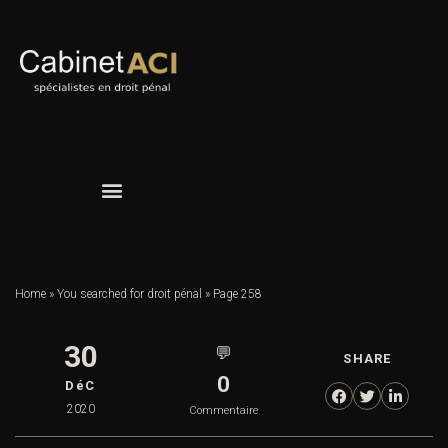
Home
»
You searched for droit pénal
»
Page 258
30
💬
SHARE
0
DéC
2020
Commentaire