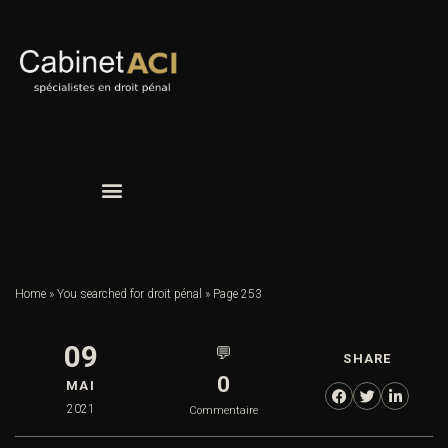
Home
»
You searched for droit pénal
»
Page 253
09
💬
SHARE
0
MAI
2021
Commentaire