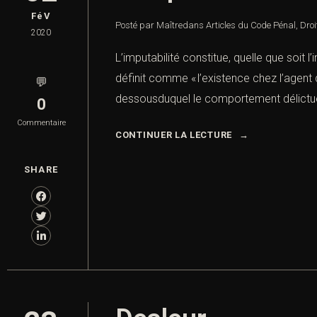
FéV
Posté par Maître
dans
Articles du Code Pénal
,
Droi
2020
L’imputabilité constitue, quelle que soit 
définit comme « l’existence chez l’agent d
💬
dessousduquel le comportement délictueux 
0
Commentaire
CONTINUER LA LECTURE
SHARE