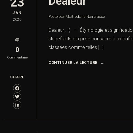
Dealeur
23
JAN
Posté par Maître
dans
Non classé
2020
Dealeur ; I). — Étymologie et significa
stupéfiants et qui se consacre à un trafi
💬
classées comme telles […]
0
Commentaire
CONTINUER LA LECTURE
SHARE