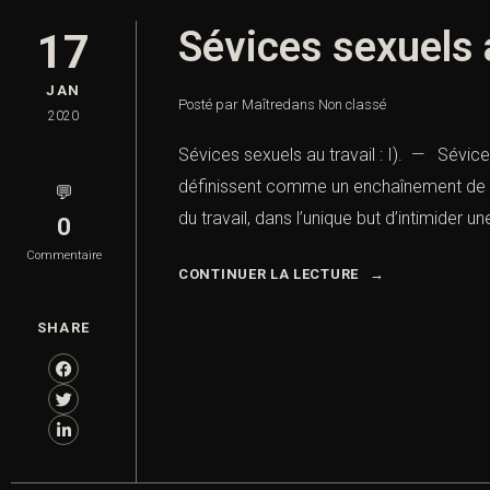
Sévices sexuels a
17
JAN
Posté par Maître
dans
Non classé
2020
Sévices sexuels au travail : I). — Sévic
définissent comme un enchaînement de h
💬
du travail, dans l’unique but d’intimider un
0
Commentaire
CONTINUER LA LECTURE
SHARE