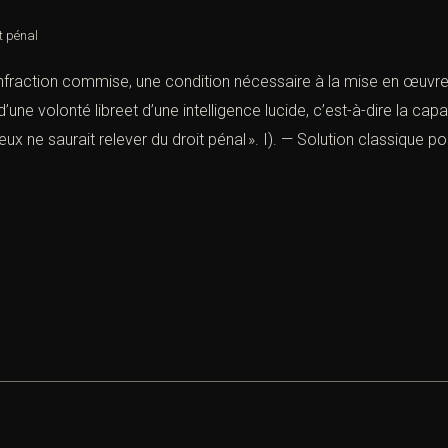
t pénal
l’infraction commise, une condition nécessaire à la mise en œuvred
’une volonté libreet d’une intelligence lucide, c’est-à-dire la cap
ne saurait relever du droit pénal ». I). — Solution classique pou