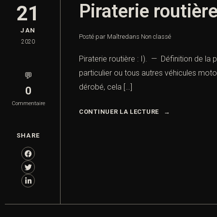
Piraterie routièr
21
JAN
Posté par Maître
dans
Non classé
2020
Piraterie routière : I). — Définition de 
particulier ou tous autres véhicules mot
💬
dérobé, cela […]
0
Commentaire
CONTINUER LA LECTURE
SHARE