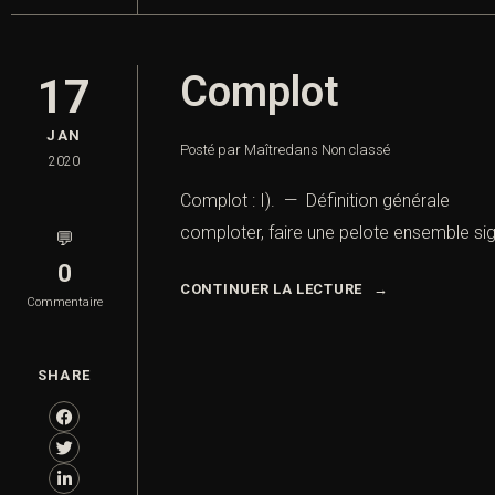
Complot
17
JAN
Posté par Maître
dans
Non classé
2020
Complot : I). — Définition générale (
comploter, faire une pelote ensemble sig
💬
0
CONTINUER LA LECTURE
Commentaire
SHARE