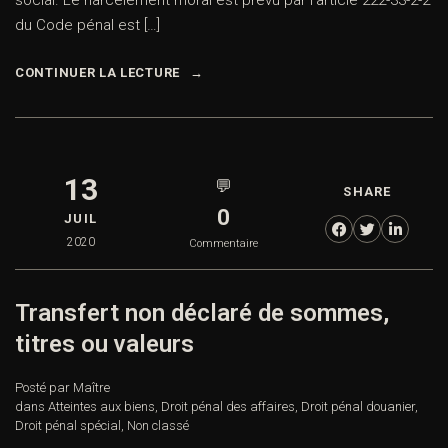
social. Le harcèlement moral est prévu par l’article 222-33-2-2
du Code pénal est […]
CONTINUER LA LECTURE
13
💬
SHARE
0
JUIL
2020
Commentaire
Transfert non déclaré de sommes,
titres ou valeurs
Posté par Maître
dans
Atteintes aux biens
,
Droit pénal des affaires
,
Droit pénal douanier
,
Droit pénal spécial
,
Non classé