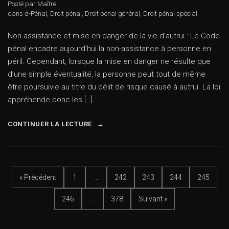
Posté par Maître
dans
d-Pénal
,
Droit pénal
,
Droit pénal général
,
Droit pénal spécial
Non-assistance et mise en danger de la vie d’autrui : Le Code
pénal encadre aujourd’hui la non-assistance à personne en
péril. Cependant, lorsque la mise en danger ne résulte que
d’une simple éventualité, la personne peut tout de même
être poursuivie au titre du délit de risque causé à autrui. La loi
appréhende donc les […]
CONTINUER LA LECTURE
« Précédent
1
…
242
243
244
245
246
…
378
Suivant »