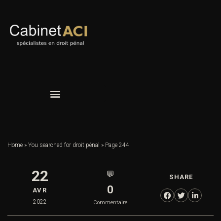
Home
»
You searched for droit pénal
»
Page 244
22
💬
SHARE
0
AVR
2022
Commentaire