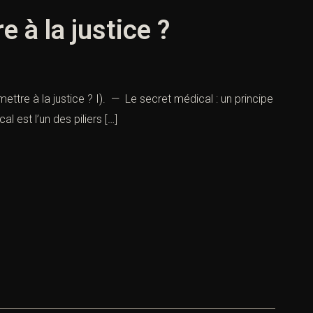
 à la justice ?
ettre à la justice ? I). — Le secret médical : un principe
l est l’un des piliers […]