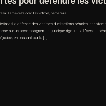
rtes pour défendre les vic
Pénal
,
Le rôle de l'avocat
,
Les victimes
,
partie civile
victimesLa défense des victimes d’infractions pénales, et notam
ose sur un accompagnement juridique rigoureux. L’avocat pénalis
réjudice, en passant par la […]