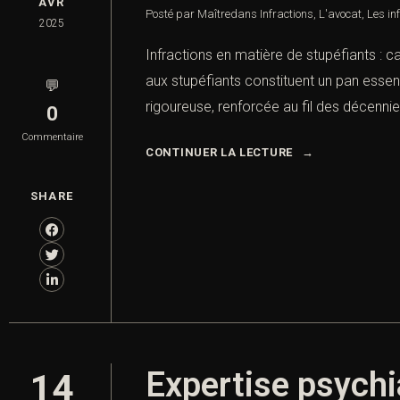
AVR
Posté par Maître
dans
Infractions
,
L'avocat
,
Les in
2025
Infractions en matière de stupéfiants : ca
aux stupéfiants constituent un pan essenti
💬
rigoureuse, renforcée au fil des décennie
0
Commentaire
CONTINUER LA LECTURE
SHARE
Expertise psychia
14