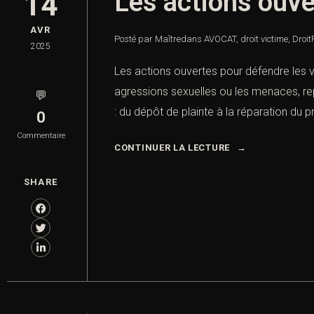
Les actions ouve
14
AVR
Posté par Maître
dans
AVOCAT
,
droit victime
,
Droit
2025
Les actions ouvertes pour défendre les 
agressions sexuelles ou les menaces, rep
💬
: du dépôt de plainte à la réparation du p
0
Commentaire
CONTINUER LA LECTURE
SHARE