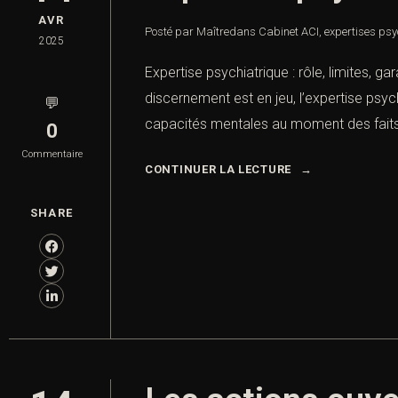
AVR
Posté par Maître
dans
Cabinet ACI
,
expertises psy
2025
Expertise psychiatrique : rôle, limites, g
discernement est en jeu, l’expertise psyc
💬
capacités mentales au moment des faits, e
0
Commentaire
CONTINUER LA LECTURE
SHARE