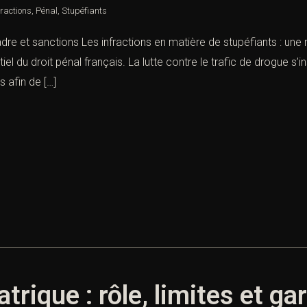
fractions
,
Pénal
,
Stupéfiants
dre et sanctions Les infractions en matière de stupéfiants : une r
el du droit pénal français. La lutte contre le trafic de drogue s’i
s afin de […]
trique : rôle, limites et g