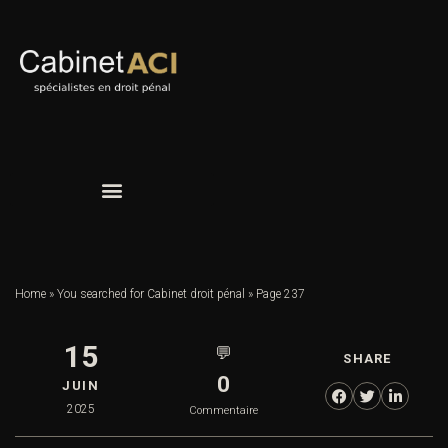
Home
»
You searched for Cabinet droit pénal
»
Page 237
15
💬
SHARE
0
JUIN
2025
Commentaire