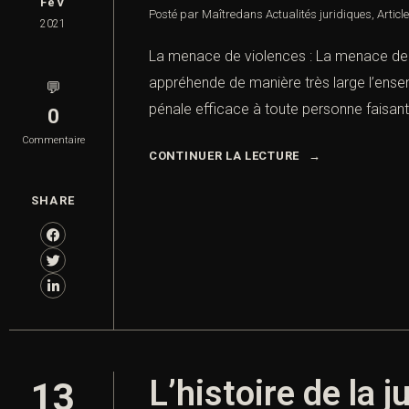
FéV
Posté par Maître
dans
Actualités juridiques
,
Articl
2021
La menace de violences : La menace de v
appréhende de manière très large l’ense
💬
pénale efficace à toute personne faisant 
0
Commentaire
CONTINUER LA LECTURE
SHARE
L’histoire de la 
13