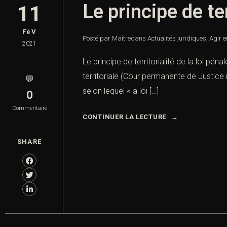
Le principe de ter
11
FéV
Posté par Maître
dans
Actualités juridiques
,
Agir e
2021
Le principe de territorialité de la loi p
territoriale (Cour permanente de Justice in
💬
selon lequel « la loi […]
0
Commentaire
CONTINUER LA LECTURE
SHARE