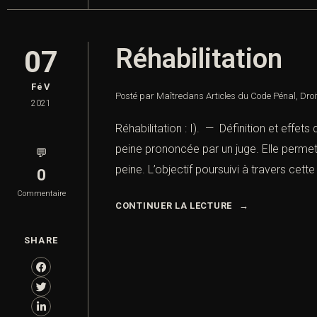
Réhabilitation
07
FéV
Posté par Maître
dans
Articles du Code Pénal
,
Droi
2021
Réhabilitation : I). — Définition et effet
peine prononcée par un juge. Elle permet
💬
peine. L’objectif poursuivi à travers cett
0
Commentaire
CONTINUER LA LECTURE
SHARE