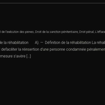
t de l'exécution des peines
,
Droit de la sanction pénitentiaire
,
Droit pénal
,
L'effac
s de la réhabilitation A). — Définition de la réhabilitation La ré
 defaciliter la réinsertion d’une personne condamnée pénalement
e mesure s’avère […]