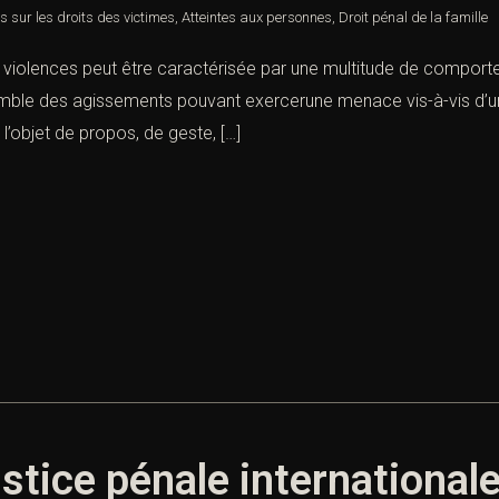
es sur les droits des victimes
,
Atteintes aux personnes
,
Droit pénal de la famille
iolences peut être caractérisée par une multitude de comportem
mble des agissements pouvant exercerune menace vis-à-vis d’une
l’objet de propos, de geste, […]
justice pénale international