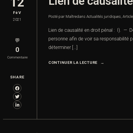
Lien de causalité
12
FéV
Posté par Maître
dans
Actualités juridiques
,
Articl
2021
Lien de causalité en droit pénal : I). — Dé
personne afin de voir sa responsabilité p
💬
déterminer […]
0
Commentaire
CONTINUER LA LECTURE
SHARE