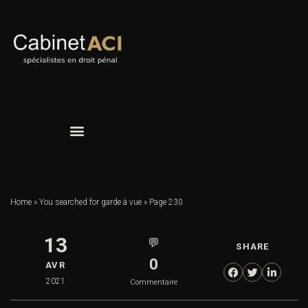
Home
»
You searched for garde à vue
»
Page 230
13
💬
SHARE
0
AVR
2021
Commentaire