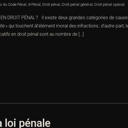
es du Code Pénal
,
d-Pénal
,
Droit pénal
,
Droit pénal général
,
Droit pénal spécial
DROIT PÉNAL ? Il existe deux grandes catégories de causes d’i
 » qui touchent àl’élément moral des infractions ; d’autre part, les
ficatifs en droit pénal sont au nombre de […]
a loi pénale