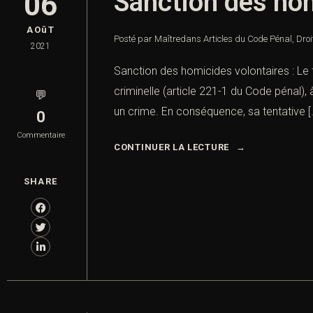
Sanction des hom
06
AOûT
Posté par Maître
dans
Articles du Code Pénal
,
Droi
2021
Sanction des homicides volontaires : Le f
criminelle (article 221-1 du Code pénal)
💬
un crime. En conséquence, sa tentative [
0
Commentaire
CONTINUER LA LECTURE
SHARE