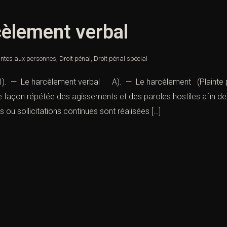
cèlement verbal
intes aux personnes
,
Droit pénal
,
Droit pénal spécial
— Le harcèlement verbal A). — Le harcèlement (Plainte pou
 façon répétée des agissements et des paroles hostiles afin de 
 ou sollicitations continues sont réalisées […]