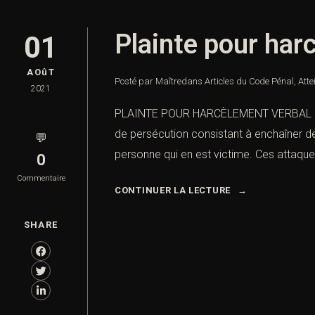
Plainte pour har
01
AOûT
Posté par Maître
dans
Articles du Code Pénal
,
Atte
2021
PLAINTE POUR HARCÈLEMENT VERBAL I). 
de persécution consistant à enchaîner de
💬
personne qui en est victime. Ces attaques
0
Commentaire
CONTINUER LA LECTURE
SHARE