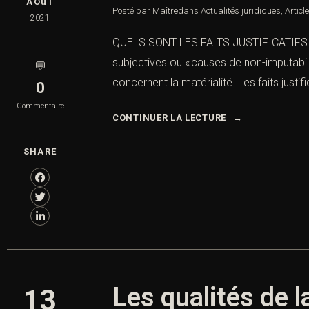
AOûT
Posté par Maître
dans
Actualités juridiques
,
Articl
2021
QUELS SONT LES FAITS JUSTIFICATIFS EN 
subjectives ou « causes de non-imputabilité
💬
concernent la matérialité. Les faits justi
0
Commentaire
CONTINUER LA LECTURE
SHARE
Les qualités de l
13