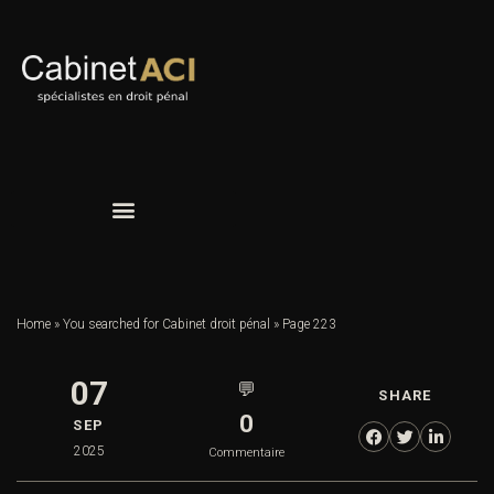
Home
»
You searched for Cabinet droit pénal
»
Page 223
07
💬
SHARE
0
SEP
2025
Commentaire