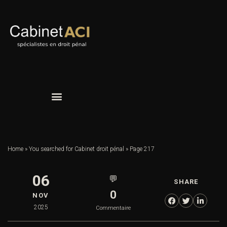
Home
»
You searched for Cabinet droit pénal
»
Page 217
06
💬
SHARE
0
NOV
2025
Commentaire