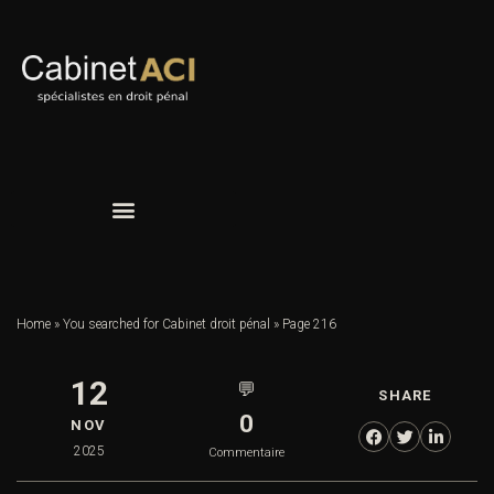
Home
»
You searched for Cabinet droit pénal
»
Page 216
12
💬
SHARE
0
NOV
2025
Commentaire