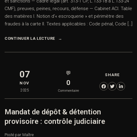
et sanctions — cadre légal (art. 313-1 CP, L.133-18 à L.133-24
CMF), preuves, peines, recours, défense — Cabinet ACI. Table
des matières I. Notion d’« escroquerie » et périmètre des
fraudes à la carte II. Textes applicables : Code pénal, Code […]
CONTINUER LA LECTURE
07
💬
SHARE
0
NOV
2025
Commentaire
Mandat de dépôt & détention
provisoire : contrôle judiciaire
Posté par Maître