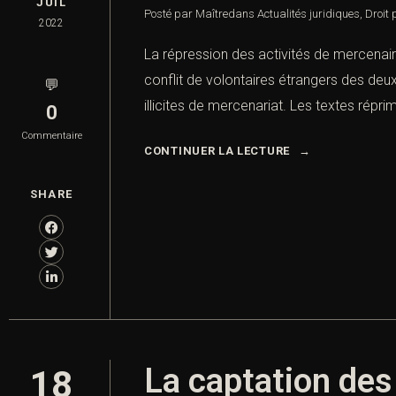
JUIL
Posté par Maître
dans
Actualités juridiques
,
Droit 
2022
La répression des activités de mercenair
conflit de volontaires étrangers des deux
💬
illicites de mercenariat. Les textes rép
0
Commentaire
CONTINUER LA LECTURE
SHARE
La captation des
18