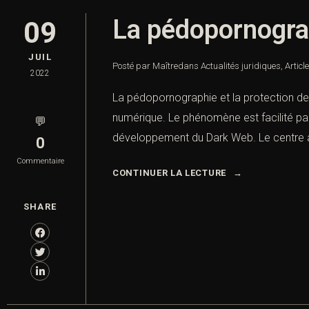
La pédopornograp
09
JUIL
Posté par Maître
dans
Actualités juridiques
,
Articl
2022
La pédopornographie et la protection de
numérique. Le phénomène est facilité par
💬
développement du Dark Web. Le centre am
0
Commentaire
CONTINUER LA LECTURE
SHARE