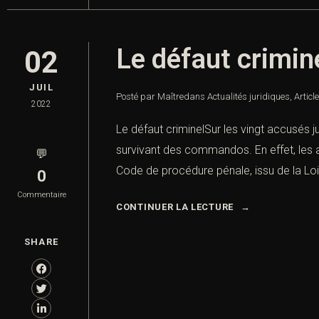
Le défaut crim
02
JUIL
Posté par Maître
dans
Actualités juridiques
,
Articl
2022
Le défaut criminelSur les vingt accusés 
survivant des commandos. En effet, les a
💬
Code de procédure pénale, issu de la Loi 
0
Commentaire
CONTINUER LA LECTURE
SHARE