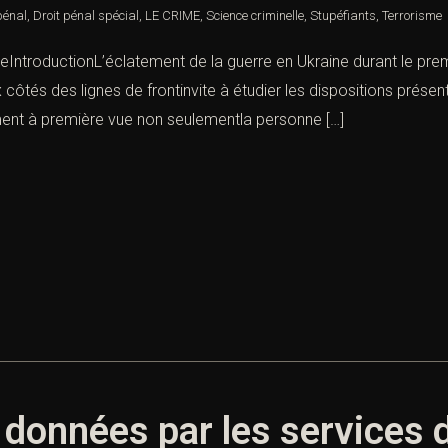
pénal
,
Droit pénal spécial
,
LE CRIME
,
Science criminelle
,
Stupéfiants
,
Terrorisme
eIntroductionL’éclatement de la guerre en Ukraine durant le premi
 côtés des lignes de frontinvite à étudier les dispositions prése
riment à première vue non seulementla personne […]
 données par les services 