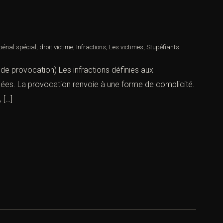
 pénal spécial
,
droit victime
,
Infractions
,
Les victimes
,
Stupéfiants
 de provocation) Les infractions définies aux
imées. La provocation renvoie à une forme de complicité.
 […]