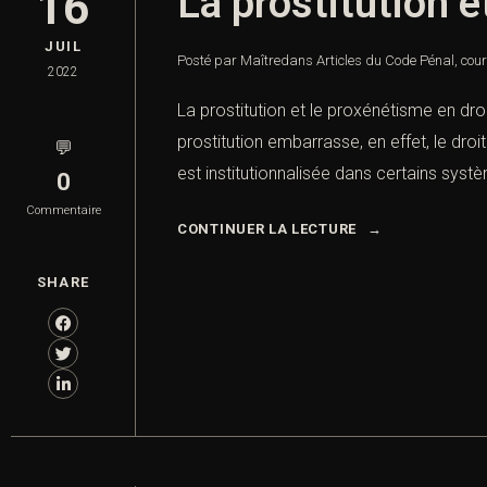
La prostitution e
16
JUIL
Posté par Maître
dans
Articles du Code Pénal
,
cour
2022
La prostitution et le proxénétisme en dro
prostitution embarrasse, en effet, le droi
💬
est institutionnalisée dans certains sy
0
Commentaire
CONTINUER LA LECTURE
SHARE