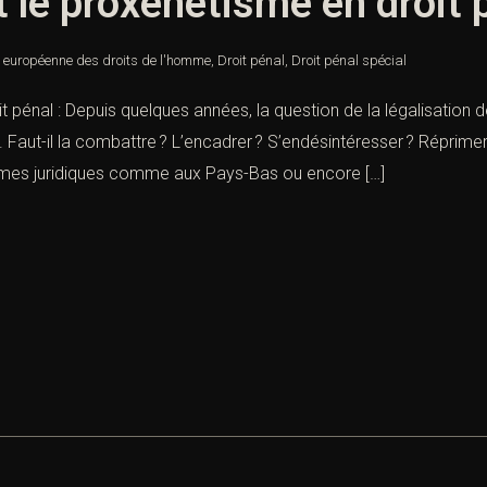
t le proxénétisme en droit 
 européenne des droits de l'homme
,
Droit pénal
,
Droit pénal spécial
it pénal : Depuis quelques années, la question de la légalisation 
t. Faut-il la combattre ? L’encadrer ? S’endésintéresser ? Réprimer
stèmes juridiques comme aux Pays-Bas ou encore […]