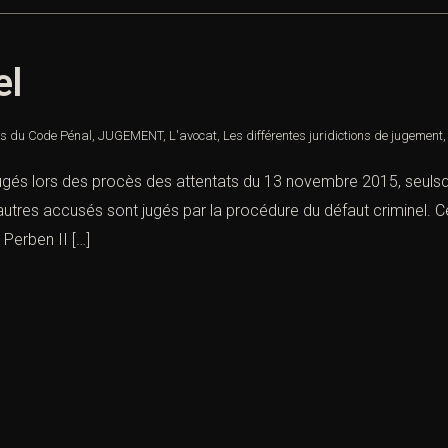
inel
es du Code Pénal
,
JUGEMENT
,
L'avocat
,
Les différentes juridictions de jugement
jugés lors des procès des attentats du 13 novembre 2015, seuls
utres accusés sont jugés par la procédure du défaut criminel. Ce
Perben II […]