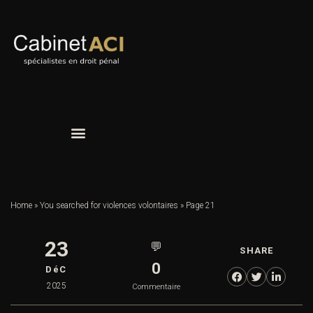
Home
»
You searched for violences volontaires
»
Page 21
23
💬
SHARE
0
DéC
2025
Commentaire